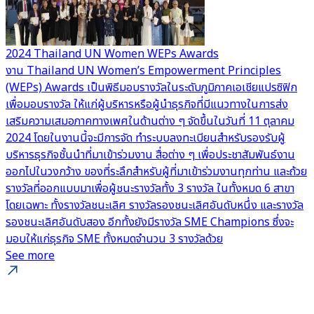
2024 Thailand UN Women WEPs Awards
G
งาน Thailand UN Women’s Empowerment Principles
น
(WEPs) Awards เป็นพิธีมอบรางวัลในระดับภูมิภาคเอเชียแปรซิฟิก
เ
เพื่อมอบรางวัล ให้แก่ผู้บริหารหรือผู้นำธุรกิจที่มีแนวทางในการส่ง
แ
เสริมความเสมอภาคทางเพศในด้านต่าง ๆ จัดขึ้นในวันที่ 11 ตุลาคม
-
2024 โดยในงานนี้จะมีการจัด ทำระบบลงทะเบียนสำหรับรองรับผู้
(
บริหารธุรกิจชั้นนำที่มาเข้าร่วมงาน สื่อต่าง ๆ เพื่อประชาสัมพันธ์งาน
ท
ออกไปในวงกว้าง ของที่ระลึกสำหรับผู้ที่มาเข้าร่วมงานทุกท่าน และถ้วย
ก
รางวัลที่ออกแบบมาเพื่อผู้ชนะรางวัลทั้ง 3 รางวัล ในทั้งหมด 6 สาขา
ร
โดยเฉพาะ ทั้งรางวัลชนะเลิศ รางวัลรองชนะเลิศอันดับหนึ่ง และรางวัล
เ
รองชนะเลิศอันดับสอง อีกทั้งยังมีรางวัล SME Champions ซึ่งจะ
แ
มอบให้แก่ธุรกิจ SME ทั้งหมดจำนวน 3 รางวัลด้วย
แ
See more
ง
อ
ย