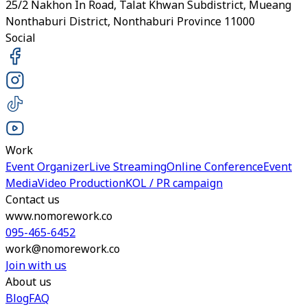
25/2 Nakhon In Road, Talat Khwan Subdistrict, Mueang
Nonthaburi District, Nonthaburi Province 11000
Social
Work
Event Organizer
Live Streaming
Online Conference
Event
Media
Video Production
KOL / PR campaign
Contact us
www.nomorework.co
095-465-6452
work@nomorework.co
Join with us
About us
Blog
FAQ