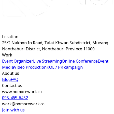
Location
25/2 Nakhon In Road, Talat Khwan Subdistrict, Mueang
Nonthaburi District, Nonthaburi Province 11000
Work
Event Organizer
Live Streaming
Online Conference
Event
Media
Video Production
KOL / PR campaign
About us
Blog
FAQ
Contact us
www.nomorework.co
095-465-6452
work@nomorework.co
Join with us