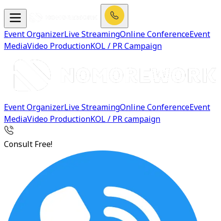
Event Organizer
Live Streaming
Online Conference
Event
Media
Video Production
KOL / PR Campaign
Event Organizer
Live Streaming
Online Conference
Event
Media
Video Production
KOL / PR campaign
Consult Free!