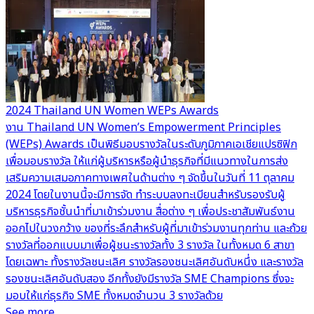
2024 Thailand UN Women WEPs Awards
G
งาน Thailand UN Women’s Empowerment Principles
น
(WEPs) Awards เป็นพิธีมอบรางวัลในระดับภูมิภาคเอเชียแปรซิฟิก
เ
เพื่อมอบรางวัล ให้แก่ผู้บริหารหรือผู้นำธุรกิจที่มีแนวทางในการส่ง
แ
เสริมความเสมอภาคทางเพศในด้านต่าง ๆ จัดขึ้นในวันที่ 11 ตุลาคม
-
2024 โดยในงานนี้จะมีการจัด ทำระบบลงทะเบียนสำหรับรองรับผู้
(
บริหารธุรกิจชั้นนำที่มาเข้าร่วมงาน สื่อต่าง ๆ เพื่อประชาสัมพันธ์งาน
ท
ออกไปในวงกว้าง ของที่ระลึกสำหรับผู้ที่มาเข้าร่วมงานทุกท่าน และถ้วย
ก
รางวัลที่ออกแบบมาเพื่อผู้ชนะรางวัลทั้ง 3 รางวัล ในทั้งหมด 6 สาขา
ร
โดยเฉพาะ ทั้งรางวัลชนะเลิศ รางวัลรองชนะเลิศอันดับหนึ่ง และรางวัล
เ
รองชนะเลิศอันดับสอง อีกทั้งยังมีรางวัล SME Champions ซึ่งจะ
แ
มอบให้แก่ธุรกิจ SME ทั้งหมดจำนวน 3 รางวัลด้วย
แ
See more
ง