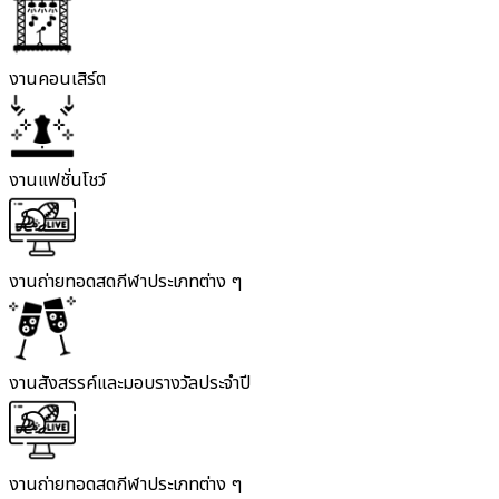
งานคอนเสิร์ต
งานแฟชั่นโชว์
งานถ่ายทอดสดกีฬาประเภทต่าง ๆ
งานสังสรรค์และมอบรางวัลประจำปี
งานถ่ายทอดสดกีฬาประเภทต่าง ๆ