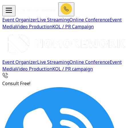
Event Organizer
Live Streaming
Online Conference
Event
Media
Video Production
KOL / PR Campaign
Event Organizer
Live Streaming
Online Conference
Event
Media
Video Production
KOL / PR campaign
Consult Free!