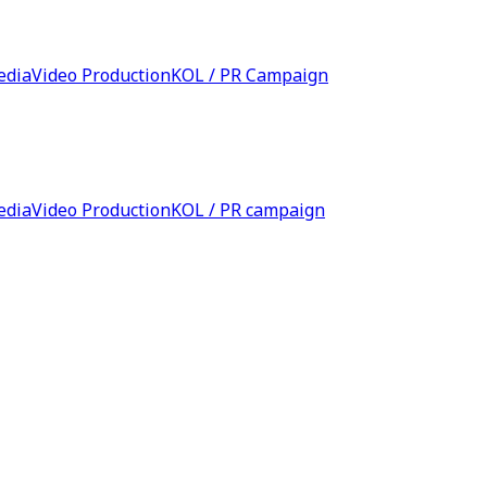
edia
Video Production
KOL / PR Campaign
edia
Video Production
KOL / PR campaign