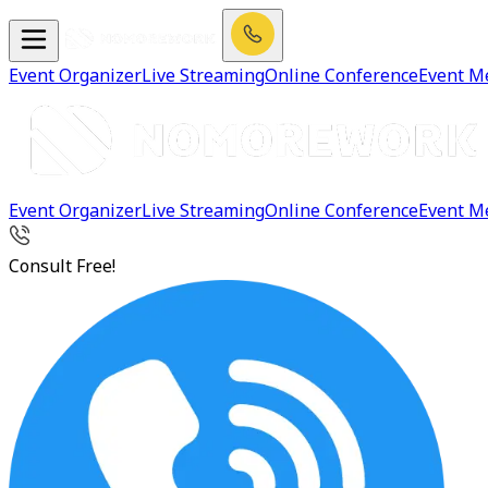
Event Organizer
Live Streaming
Online Conference
Event M
Event Organizer
Live Streaming
Online Conference
Event M
Consult Free!