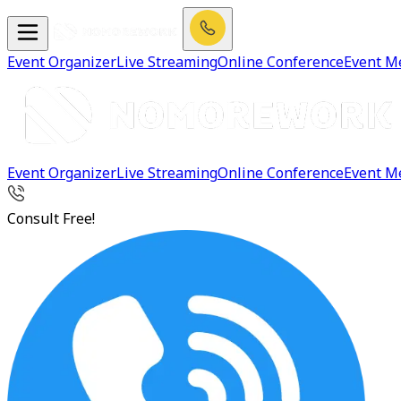
Event Organizer
Live Streaming
Online Conference
Event M
Event Organizer
Live Streaming
Online Conference
Event M
Consult Free!