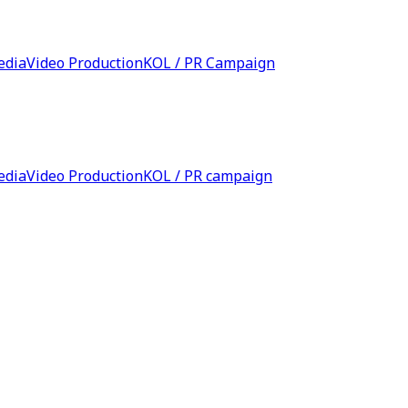
edia
Video Production
KOL / PR Campaign
edia
Video Production
KOL / PR campaign