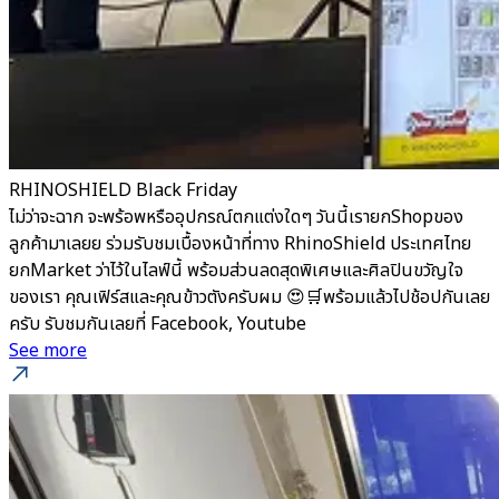
RHINOSHIELD Black Friday
ไม่ว่าจะฉาก จะพร้อพหรืออุปกรณ์ตกแต่งใดๆ วันนี้เรายกShopของ
ลูกค้ามาเลยย ร่วมรับชมเบื้องหน้าที่ทาง RhinoShield ประเทศไทย
ยกMarket ว่าไว้ในไลฟ์นี้ พร้อมส่วนลดสุดพิเศษและศิลปินขวัญใจ
ของเรา คุณเฟิร์สและคุณข้าวตังครับผม 😍🛒พร้อมแล้วไปช้อปกันเลย
ครับ รับชมกันเลยที่ Facebook, Youtube
See more