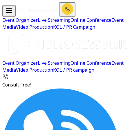
Event Organizer
Live Streaming
Online Conference
Event
Media
Video Production
KOL / PR Campaign
Event Organizer
Live Streaming
Online Conference
Event
Media
Video Production
KOL / PR campaign
Consult Free!