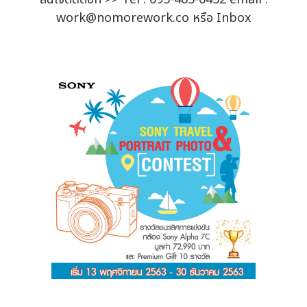
work@nomorework.co หรือ Inbox