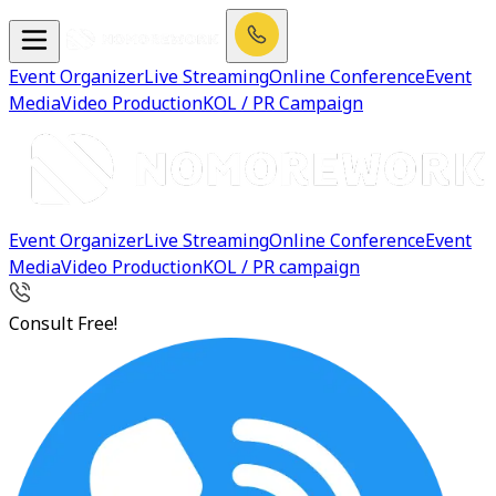
Event Organizer
Live Streaming
Online Conference
Event
Media
Video Production
KOL / PR Campaign
Event Organizer
Live Streaming
Online Conference
Event
Media
Video Production
KOL / PR campaign
Consult Free!