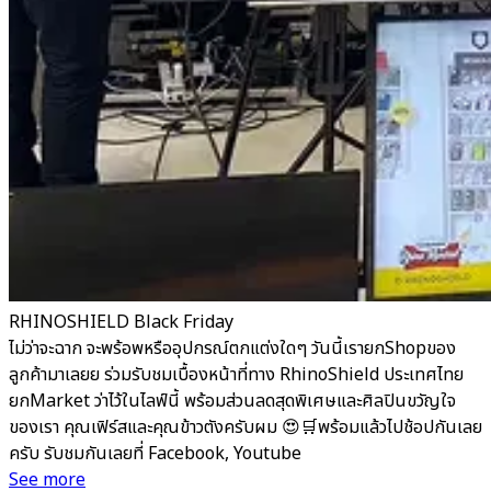
RHINOSHIELD Black Friday
ไม่ว่าจะฉาก จะพร้อพหรืออุปกรณ์ตกแต่งใดๆ วันนี้เรายกShopของ
ลูกค้ามาเลยย ร่วมรับชมเบื้องหน้าที่ทาง RhinoShield ประเทศไทย
ยกMarket ว่าไว้ในไลฟ์นี้ พร้อมส่วนลดสุดพิเศษและศิลปินขวัญใจ
ของเรา คุณเฟิร์สและคุณข้าวตังครับผม 😍🛒พร้อมแล้วไปช้อปกันเลย
ครับ รับชมกันเลยที่ Facebook, Youtube
See more