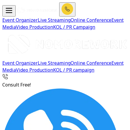
Event Organizer
Live Streaming
Online Conference
Event
Media
Video Production
KOL / PR Campaign
Event Organizer
Live Streaming
Online Conference
Event
Media
Video Production
KOL / PR campaign
Consult Free!