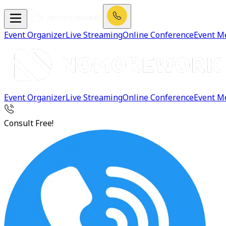
Event Organizer
Live Streaming
Online Conference
Event M
Event Organizer
Live Streaming
Online Conference
Event M
Consult Free!