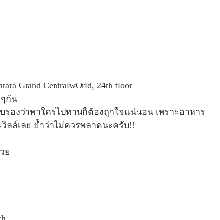
tara Grand CentralwOrld, 24th floor
มๆกัน
วชั่น รับรองว่าพาใครไปทานก็ต้องถูกใจแน่นอน เพราะอาหาร
ลเวิลล์เลย ย้ำว่าไม่ควรพลาดนะครับ!!
้วย
th