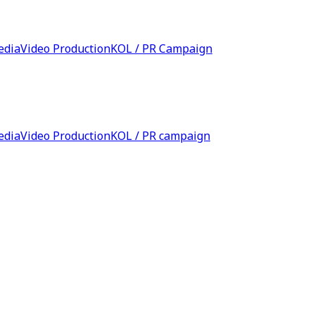
edia
Video Production
KOL / PR Campaign
edia
Video Production
KOL / PR campaign