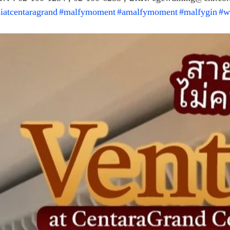
siatcentaragrand
#malfymoment
#amalfymoment
#malfygin
#w