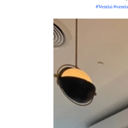
#Ventisi
#venti