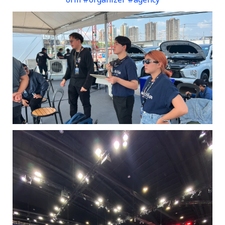
orm
#organizer
#agency