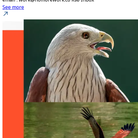
email : work@nomorework.co หรือ Inbox
See more