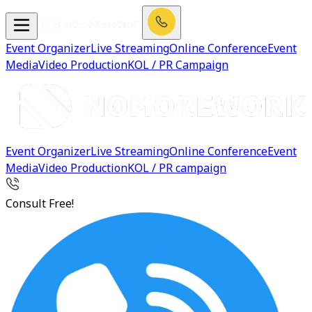
Event Organizer
Live Streaming
Online Conference
Event
Media
Video Production
KOL / PR Campaign
Event Organizer
Live Streaming
Online Conference
Event
Media
Video Production
KOL / PR campaign
Consult Free!