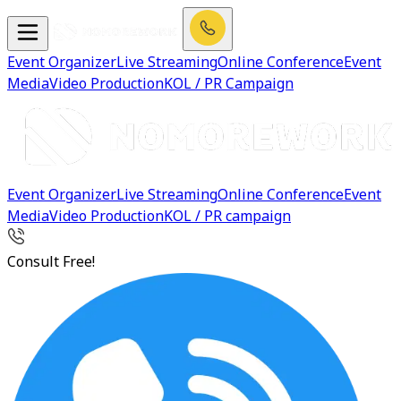
Event Organizer
Live Streaming
Online Conference
Event
Media
Video Production
KOL / PR Campaign
Event Organizer
Live Streaming
Online Conference
Event
Media
Video Production
KOL / PR campaign
Consult Free!