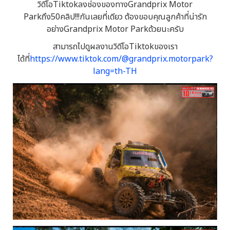
วิดีโอTiktokลงช่องของทางGrandprix Motor
Parkถึง50คลิป!!!กันเลยที่เดียว ต้องขอบคุณลูกค้าที่น่ารัก
อย่างGrandprix Motor Parkด้วยนะครับ
สามารถไปดูผลงานวิดีโอTiktokของเรา
ได้ที่
https://www.tiktok.com/@grandprix.motorpark?
lang=th-TH