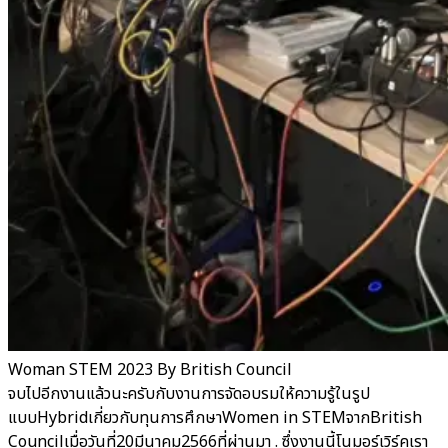
Woman STEM 2023 By British Council
จบไปอีกงานแล้วนะครับกับงานการจัดอบรมให้ความรู้ในรูป
แบบHybridเกี่ยวกับทุนการศึกษาWomen in STEMจากBritish
Councilเมื่อวันที่20มีนาคม2566ที่ผ่านมา . ซึ่งงานนี้โนมอร์เวิร์คเรา