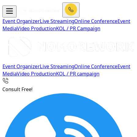
Event Organizer
Live Streaming
Online Conference
Event
Media
Video Production
KOL / PR Campaign
Event Organizer
Live Streaming
Online Conference
Event
Media
Video Production
KOL / PR campaign
Consult Free!