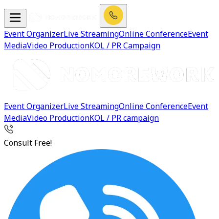
Event Organizer
Live Streaming
Online Conference
Event
Media
Video Production
KOL / PR Campaign
Event Organizer
Live Streaming
Online Conference
Event
Media
Video Production
KOL / PR campaign
Consult Free!