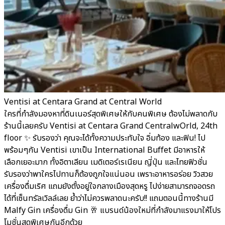
Ventisi at Centara Grand at Central World
ใครที่กำลังมองหาที่ดินเนอร์สุดพิเศษให้กับคนพิเศษ ต้องไม่พลาดกับ
ร้านนี้เลยครับ Ventisi at Centara Grand CentralwOrld, 24th
floor ✨ รับรองว่า คุณจะได้ทั้งความประทับใจ อิ่มท้อง และฟิน! ไป
พร้อมๆกัน Ventisi เขาเป็น International Buffet มีอาหารให้
เลือกเยอะมาก ทั้งอิตาเลียน เมดิเตอร์เรเนียน ญี่ปุ่น และไทยฟิวชั่น
รับรองว่าพาใครไปทานก็ต้องถูกใจแน่นอน เพราะอาหารอร่อย วิวสวย
เครื่องดื่มเริศ แถมยังตั้งอยู่ใจกลางเมืองสุดหรู ไปง่ายสามารถจอดรถ
ได้ที่เซ็นทรัลเวิลล์เลย ย้ำว่าไม่ควรพลาดนะครับ!! แถมตอนนี้ทางร้านมี
Malfy Gin เครื่องดื่ม Gin 🥂 แบรนด์น้องใหม่ที่กำลังมาแรงมาให้โปร
โมชั่นสุดพิเศษกันอีกด้วย