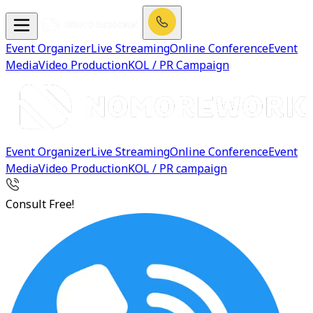
Event Organizer
Live Streaming
Online Conference
Event
Media
Video Production
KOL / PR Campaign
Event Organizer
Live Streaming
Online Conference
Event
Media
Video Production
KOL / PR campaign
Consult Free!