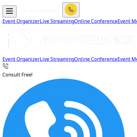
Event Organizer
Live Streaming
Online Conference
Event M
Event Organizer
Live Streaming
Online Conference
Event M
Consult Free!