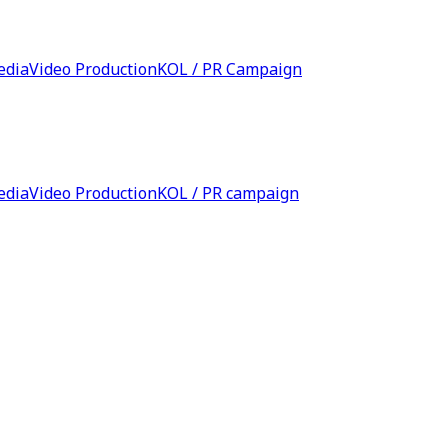
edia
Video Production
KOL / PR Campaign
edia
Video Production
KOL / PR campaign