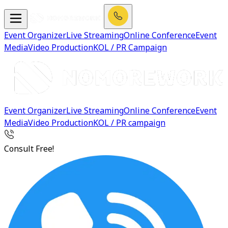
Event Organizer
Live Streaming
Online Conference
Event
Media
Video Production
KOL / PR Campaign
Event Organizer
Live Streaming
Online Conference
Event
Media
Video Production
KOL / PR campaign
Consult Free!