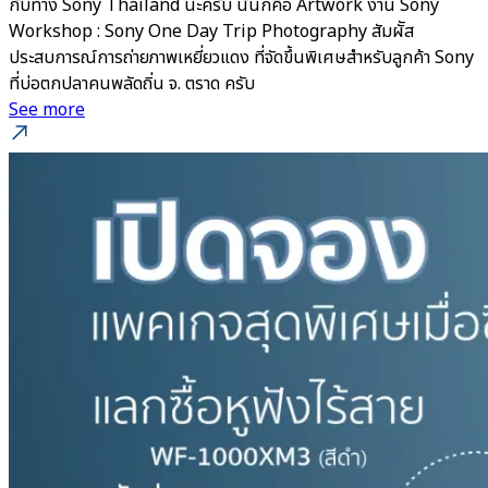
กับทาง Sony Thailand นะครับ นั้นก็คือ Artwork งาน Sony
Workshop : Sony One Day Trip Photography สัมผััส
ประสบการณ์การถ่ายภาพเหยี่ยวแดง ที่จัดขึ้นพิเศษสำหรับลูกค้า Sony
ที่บ่อตกปลาคนพลัดถิ่น จ. ตราด ครับ
See more