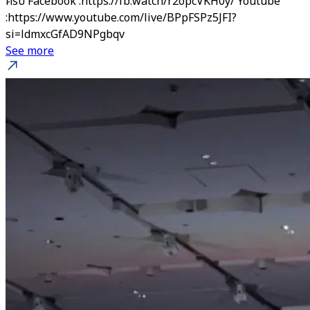
ครับ Facebook :https://fb.watch/r2opcVKH0y/ Youtube
:https://www.youtube.com/live/BPpFSPz5JFI?
si=ldmxcGfAD9NPgbqv
See more