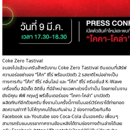
Coke Zero Tastival
จบลงไปแล้วนะครับสำหรับงาน Coke Zero Tastival ดินแดนที่เสิร์ฟ
ความอร่อยซ่าของ “โค้ก” ซีโร่ พร้อมเปิดตัว 2 รสชาติใหม่อย่างเป็น
ทางการกับ “โค้ก” ซีโร่ กลิ่นไลม์ และ “โค้ก” ซีโร่ ครีเอชั่นส์ K-Wave
เครื่องดื่ม ลิมิเต็ด อิดิชั่น ที่มีจำหน่ายเฉพาะช่วงนี้เท่านั้น โดยภายในงาน
ยังมีคุณ พีพี กฤษฏ์ พรีเซ็นเตอร์ของ “โคคา-โคล่า” มาเปิดตัว
ผลิตภัณฑ์อีกด้วยครับ ซึ่งงานในครั้งนี้ทางโนมอร์เวิร์คเราได้ถ่ายทอด
สดความซ่าาา!! ไปให้ทุกคนได้ชมกันผ่าน 2 ช่องทางด้วยกันคือ
Facebook และ Youtube ของ Coca-Cola นั่นเองครับ เพื่อนๆ
สามารถรับชมบรรยากาศงานย้อนหลังได้ตามช่องทางด้านล่างได้เลย