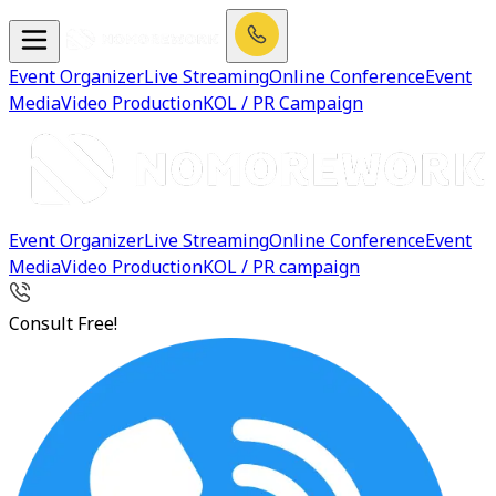
Event Organizer
Live Streaming
Online Conference
Event
Media
Video Production
KOL / PR Campaign
Event Organizer
Live Streaming
Online Conference
Event
Media
Video Production
KOL / PR campaign
Consult Free!