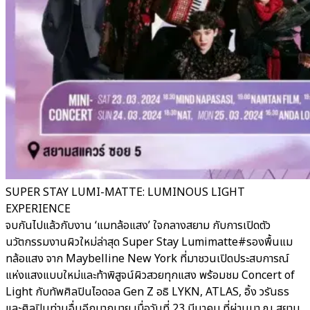
SUPER STAY LUMI-MATTE: LUMINOUS LIGHT
EXPERIENCE
จบกันไปแล้วกับงาน ‘แมทล้อแสง’ ใจกลางสยาม กับการเปิดตัว
นวัตกรรมงานผิวใหม่ล่าสุด Super Stay Lumimatte#รองพื้นแม
ทล้อแสง จาก Maybelline New York ที่มาชวนเปิดประสบการณ์
แห่งแสงแบบใหม่และท้าพิสูจน์ผิวสวยทุกแสง พร้อมชม Concert of
Light กับทัพศิลปินไอดอล Gen Z อธิ LYKN, ATLAS, อิ้ง วรันธร
และศิลปินท่านอื่นอีกมากมาย เมื่อวันที่ 23 มีนาคม ที่ผ่านมา ณ สยาม