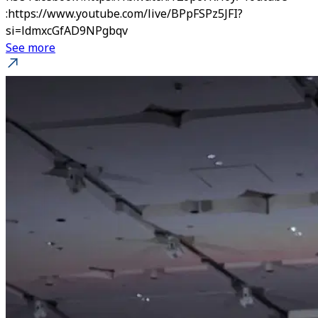
:https://www.youtube.com/live/BPpFSPz5JFI?
si=ldmxcGfAD9NPgbqv
See more