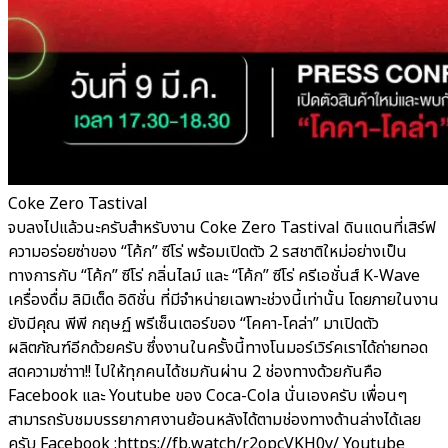
Coke Zero Tastival
จบลงไปแล้วนะครับสำหรับงาน Coke Zero Tastival ดินแดนที่เสิร์ฟ
ความอร่อยซ่าของ “โค้ก” ซีโร่ พร้อมเปิดตัว 2 รสชาติใหม่อย่างเป็น
ทางการกับ “โค้ก” ซีโร่ กลิ่นไลม์ และ “โค้ก” ซีโร่ ครีเอชั่นส์ K-Wave
เครื่องดื่ม ลิมิเต็ด อิดิชั่น ที่มีจำหน่ายเฉพาะช่วงนี้เท่านั้น โดยภายในงาน
ยังมีคุณ พีพี กฤษฏ์ พรีเซ็นเตอร์ของ “โคคา-โคล่า” มาเปิดตัว
ผลิตภัณฑ์อีกด้วยครับ ซึ่งงานในครั้งนี้ทางโนมอร์เวิร์คเราได้ถ่ายทอด
สดความซ่าาา!! ไปให้ทุกคนได้ชมกันผ่าน 2 ช่องทางด้วยกันคือ
Facebook และ Youtube ของ Coca-Cola นั่นเองครับ เพื่อนๆ
สามารถรับชมบรรยากาศงานย้อนหลังได้ตามช่องทางด้านล่างได้เลย
ครับ Facebook :https://fb.watch/r2opcVKH0y/ Youtube