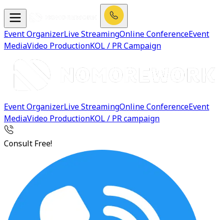
Event Organizer
Live Streaming
Online Conference
Event
Media
Video Production
KOL / PR Campaign
Event Organizer
Live Streaming
Online Conference
Event
Media
Video Production
KOL / PR campaign
Consult Free!