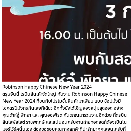
Robinson Happy Chinese New Year 2024
ตรุษจีนนี้ โรบินสันเค้าจัดใหญ่ กับงาน Robinson Happy Chinese
New Year 2024 ที่ขนทับโปรโมชั่นสินค้ามาเพียบ แบบ ช้อปมั่งมี
โชคดรปีมังกรกันเลยทีเดียว อีกทั้งยังได้เชิญสองหนุ่มสุดฮอต อย่าง
คุณต้าห์อู๋ พิทยา และ คุณออฟโรด กันตภณมาร่วมงานอีกด้วย ที่ดรบิน
สันไลฟ์สไลต์ ราชพฤกษ์ และแน่นอนครับงานถ่ายทอดสดก็ต้องเป็นโน
มอร์เวิร์คนั่นเอง ต้องขอขอบคุณทางลูกค้าที่น่ารักมากๆเลยนะครับที่