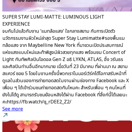
SUPER STAY LUMI-MATTE: LUMINOUS LIGHT
EXPERIENCE
จบกันไปแล้วกับงาน ‘แมทล้อแสง’ ใจกลางสยาม กับการเปิดตัว
นวัตกรรมงานผิวใหม่ล่าสุด Super Stay Lumimatte#รองพื้นแม
ทล้อแสง จาก Maybelline New York ที่มาชวนเปิดประสบการณ์
แห่งแสงแบบใหม่และท้าพิสูจน์ผิวสวยทุกแสง พร้อมชม Concert of
Light กับทัพศิลปินไอดอล Gen Z อธิ LYKN, ATLAS, อิ้ง วรันธร
และศิลปินท่านอื่นอีกมากมาย เมื่อวันที่ 23 มีนาคม ที่ผ่านมา ณ สยาม
สแควร์ ซอย 5 โดยในงานครั้งนี้พวกเราโนมอร์เวิร์คได้โอกาสรับหน้าที่
ดูแลในส่วนของการถ่ายทอดสดในงานผ่านช่องทาง Facebook และ X
เพื่อน ๆ ได้เข้าร่วมชมถ่ายทอดสดกันไหมคะ สำหรับเพื่อน ๆ คนไหนที่
ยังไม่ได้ดู สามารถรับชมย้อนหลังได้ผ่าน Facebook ที่ลิ้งก์นี้ได้เลยนะ
คะhttps://fb.watch/q_rDEE2_Z2/
See more