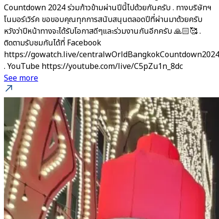
Countdown 2024 ร่วมก้าวข้ามผ่านปีนี้ไปด้วยกันครับ . ทางบริษัทฯ
โนมอร์เวิร์ค ขอขอบคุณทุกการสนับสนุนตลอดปีที่ผ่านมาด้วยครับ
หวังว่าปีหน้าทางจะได้รับโอกาสดีๆและร่วมงานกันอีกครับ 🙏🏻🥰 .
ติดตามรับชมกันได้ที่ Facebook
https://gowatch.live/centralwOrldBangkokCountdown202
. YouTube https://youtube.com/live/C5pZu1n_8dc
See more