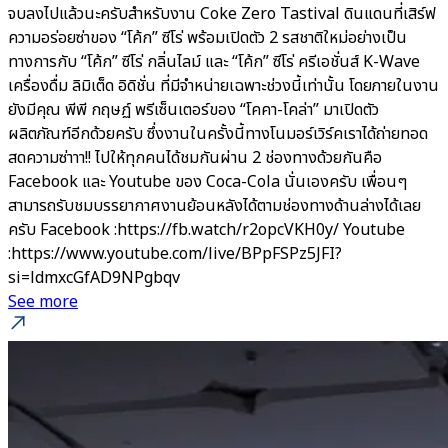
จบลงไปแล้วนะครับสำหรับงาน Coke Zero Tastival ดินแดนที่เสิร์ฟ
ความอร่อยซ่าของ “โค้ก” ซีโร่ พร้อมเปิดตัว 2 รสชาติใหม่อย่างเป็น
ทางการกับ “โค้ก” ซีโร่ กลิ่นไลม์ และ “โค้ก” ซีโร่ ครีเอชั่นส์ K-Wave
เครื่องดื่ม ลิมิเต็ด อิดิชั่น ที่มีจำหน่ายเฉพาะช่วงนี้เท่านั้น โดยภายในงาน
ยังมีคุณ พีพี กฤษฏ์ พรีเซ็นเตอร์ของ “โคคา-โคล่า” มาเปิดตัว
ผลิตภัณฑ์อีกด้วยครับ ซึ่งงานในครั้งนี้ทางโนมอร์เวิร์คเราได้ถ่ายทอด
สดความซ่าาา!! ไปให้ทุกคนได้ชมกันผ่าน 2 ช่องทางด้วยกันคือ
Facebook และ Youtube ของ Coca-Cola นั่นเองครับ เพื่อนๆ
สามารถรับชมบรรยากาศงานย้อนหลังได้ตามช่องทางด้านล่างได้เลย
ครับ Facebook :https://fb.watch/r2opcVKH0y/ Youtube
:https://www.youtube.com/live/BPpFSPz5JFI?
si=ldmxcGfAD9NPgbqv
See more