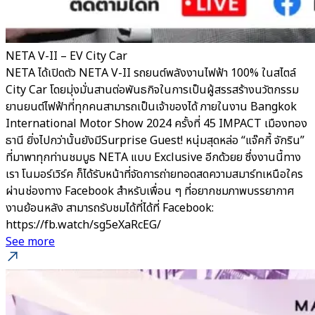
NETA V-II – EV City Car
NETA ได้เปิดตัว NETA V-II รถยนต์พลังงานไฟฟ้า 100% ในสไตล์
City Car โดยมุ่งมั่นสานต่อพันธกิจในการเป็นผู้สรรสร้างนวัตกรรม
ยานยนต์ไฟฟ้าที่ทุกคนสามารถเป็นเจ้าของได้ ภายในงาน Bangkok
International Motor Show 2024 ครั้งที่ 45 IMPACT เมืองทอง
ธานี ยิ่งไปกว่านั้นยังมีSurprise Guest! หนุ่มสุดหล่อ “แจ๊คกี้ จักริน”
ที่มาพาทุกท่านชมบูธ NETA แบบ Exclusive อีกด้วยย ซึ่งงานนี้ทาง
เรา โนมอร์เวิร์ค ก็ได้รับหน้าที่จัดการถ่ายทอดสดความสมาร์ทเหนือใคร
ผ่านช่องทาง Facebook สำหรับเพื่อน ๆ ที่อยากชมภาพบรรยากาศ
งานย้อนหลัง สามารถรับชมได้ที่ได้ที่ Facebook:
https://fb.watch/sg5eXaRcEG/
See more