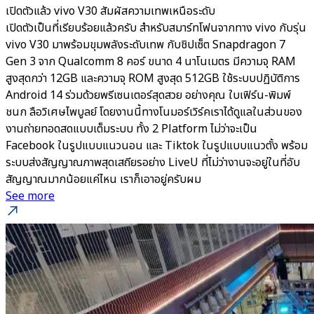
เปิดตัวแล้ว vivo V30 สัมผัสความเทพเหนือระดับ
เปิดตัวเป็นที่เรียบร้อยแล้วครับ สำหรับสมาร์ทโฟนจากทาง vivo กับรุ่น
vivo V30 มาพร้อมขุมพลังระดับเทพ กับชิปเซ็ต Snapdragon 7
Gen 3 จาก Qualcomm 8 คอร์ ขนาด 4 นาโนเมตร มีความจุ RAM
สูงสุดกว่า 12GB และความจุ ROM สูงสุด 512GB ใช้ระบบปฏิบัติการ
Android 14 ร่วมด้วยพรีเซนเตอร์สุดสวย อย่างคุณ ใบเฟิร์น-พิมพ์
ชนก ลือวิเศษไพบูลย์ โดยงานนี้ทางโนมอร์เวิร์คเราได้ดูแลในส่วนของ
งานถ่ายทอดสดแบบเต็มระบบ ทั้ง 2 Platform ไม่ว่าจะเป็น
Facebook ในรูปแบบแนวนอน และ Tiktok ในรูปแบบแนวตั้ง พร้อม
ระบบส่งสัญญาณภาพสุดเสถียรอย่าง LiveU ที่ไม่ว่างานจะอยู่ในที่อับ
สัญญาณมากน้อยแค่ไหน เราก็เอาอยู่ครับผม
See more