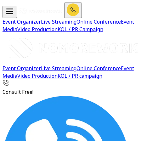
Event Organizer
Live Streaming
Online Conference
Event
Media
Video Production
KOL / PR Campaign
Event Organizer
Live Streaming
Online Conference
Event
Media
Video Production
KOL / PR campaign
Consult Free!