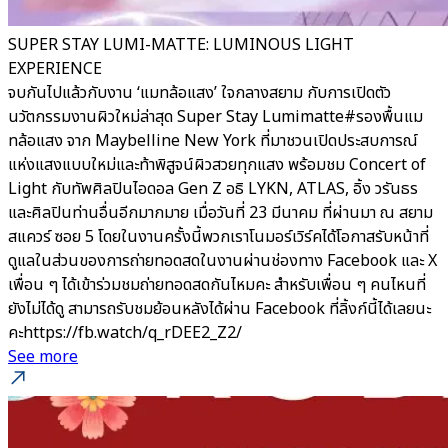
SUPER STAY LUMI-MATTE: LUMINOUS LIGHT
EXPERIENCE
จบกันไปแล้วกับงาน ‘แมทล้อแสง’ ใจกลางสยาม กับการเปิดตัว
นวัตกรรมงานผิวใหม่ล่าสุด Super Stay Lumimatte#รองพื้นแม
ทล้อแสง จาก Maybelline New York ที่มาชวนเปิดประสบการณ์
แห่งแสงแบบใหม่และท้าพิสูจน์ผิวสวยทุกแสง พร้อมชม Concert of
Light กับทัพศิลปินไอดอล Gen Z อธิ LYKN, ATLAS, อิ้ง วรันธร
และศิลปินท่านอื่นอีกมากมาย เมื่อวันที่ 23 มีนาคม ที่ผ่านมา ณ สยาม
สแควร์ ซอย 5 โดยในงานครั้งนี้พวกเราโนมอร์เวิร์คได้โอกาสรับหน้าที่
ดูแลในส่วนของการถ่ายทอดสดในงานผ่านช่องทาง Facebook และ X
เพื่อน ๆ ได้เข้าร่วมชมถ่ายทอดสดกันไหมคะ สำหรับเพื่อน ๆ คนไหนที่
ยังไม่ได้ดู สามารถรับชมย้อนหลังได้ผ่าน Facebook ที่ลิ้งก์นี้ได้เลยนะ
คะhttps://fb.watch/q_rDEE2_Z2/
See more