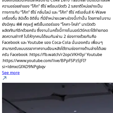
จบลงไปแล้วนะครับสำหรับงาน Coke Zero Tastival ดินแดนที่เสิร์ฟ
ความอร่อยซ่าของ “โค้ก” ซีโร่ พร้อมเปิดตัว 2 รสชาติใหม่อย่างเป็น
ทางการกับ “โค้ก” ซีโร่ กลิ่นไลม์ และ “โค้ก” ซีโร่ ครีเอชั่นส์ K-Wave
เครื่องดื่ม ลิมิเต็ด อิดิชั่น ที่มีจำหน่ายเฉพาะช่วงนี้เท่านั้น โดยภายในงาน
ยังมีคุณ พีพี กฤษฏ์ พรีเซ็นเตอร์ของ “โคคา-โคล่า” มาเปิดตัว
ผลิตภัณฑ์อีกด้วยครับ ซึ่งงานในครั้งนี้ทางโนมอร์เวิร์คเราได้ถ่ายทอด
สดความซ่าาา!! ไปให้ทุกคนได้ชมกันผ่าน 2 ช่องทางด้วยกันคือ
Facebook และ Youtube ของ Coca-Cola นั่นเองครับ เพื่อนๆ
สามารถรับชมบรรยากาศงานย้อนหลังได้ตามช่องทางด้านล่างได้เลย
ครับ Facebook :https://fb.watch/r2opcVKH0y/ Youtube
:https://www.youtube.com/live/BPpFSPz5JFI?
si=ldmxcGfAD9NPgbqv
See more