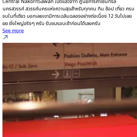
Central NakornSawan เปิดแล้วจ้าาา ศูนย์การค้าเซ็นทรัล
นครสวรรค์ สวรรค์นครแห่งความสุขสำหรับทุกคน กิน ช้อป เที่ยว ครบ
จบในที่เดียว บอกเลยเขามีการเฉลิมฉลองอย่างต่อเนื่อง 12 วันไปเลย
ยย ยิ่งใหญ่จริงๆ ครับ รับชมรอบเช้าก่อนได้เลยครับ
See more