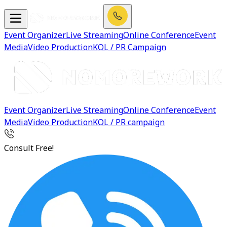
Event Organizer
Live Streaming
Online Conference
Event
Media
Video Production
KOL / PR Campaign
Event Organizer
Live Streaming
Online Conference
Event
Media
Video Production
KOL / PR campaign
Consult Free!