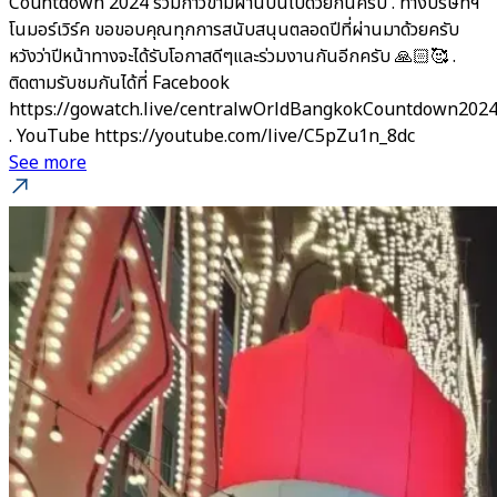
Countdown 2024 ร่วมก้าวข้ามผ่านปีนี้ไปด้วยกันครับ . ทางบริษัทฯ
โนมอร์เวิร์ค ขอขอบคุณทุกการสนับสนุนตลอดปีที่ผ่านมาด้วยครับ
หวังว่าปีหน้าทางจะได้รับโอกาสดีๆและร่วมงานกันอีกครับ 🙏🏻🥰 .
ติดตามรับชมกันได้ที่ Facebook
https://gowatch.live/centralwOrldBangkokCountdown202
. YouTube https://youtube.com/live/C5pZu1n_8dc
See more