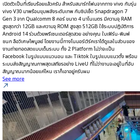
เปิดตัวเป็นที่เรียบร้อยแล้วครับ สำหรับสมาร์ทโฟนจากทาง vivo กับรุ่น
vivo V30 มาพร้อมขุมพลังระดับเทพ กับชิปเซ็ต Snapdragon 7
Gen 3 จาก Qualcomm 8 คอร์ ขนาด 4 นาโนเมตร มีความจุ RAM
สูงสุดกว่า 12GB และความจุ ROM สูงสุด 512GB ใช้ระบบปฏิบัติการ
Android 14 ร่วมด้วยพรีเซนเตอร์สุดสวย อย่างคุณ ใบเฟิร์น-พิมพ์
ชนก ลือวิเศษไพบูลย์ โดยงานนี้ทางโนมอร์เวิร์คเราได้ดูแลในส่วนของ
งานถ่ายทอดสดแบบเต็มระบบ ทั้ง 2 Platform ไม่ว่าจะเป็น
Facebook ในรูปแบบแนวนอน และ Tiktok ในรูปแบบแนวตั้ง พร้อม
ระบบส่งสัญญาณภาพสุดเสถียรอย่าง LiveU ที่ไม่ว่างานจะอยู่ในที่อับ
สัญญาณมากน้อยแค่ไหน เราก็เอาอยู่ครับผม
See more