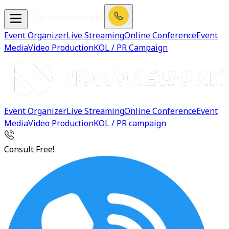
Event Organizer
Live Streaming
Online Conference
Event
Media
Video Production
KOL / PR Campaign
Event Organizer
Live Streaming
Online Conference
Event
Media
Video Production
KOL / PR campaign
Consult Free!