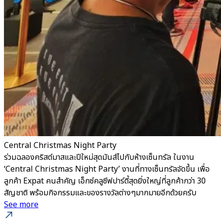
Central Christmas Night Party
ร่วมฉลองคริสต์มาสและปีใหม่สุดมันส์ไปกับห้างเซ็นทรัล ในงาน
‘Central Christmas Night Party’ งานที่ทางเซ็นทรัลจัดขึ้น เพื่อ
ลูกค้า Expat คนสำคัญ เอ็กซ์คลูซีฟปาร์ตี้สุดยิ่งใหญ่ที่ลูกค้ากว่า 30
สัญชาติ พร้อมกิจกรรมและของรางวัลต่างๆมากมายอีกด้วยครับ
See more