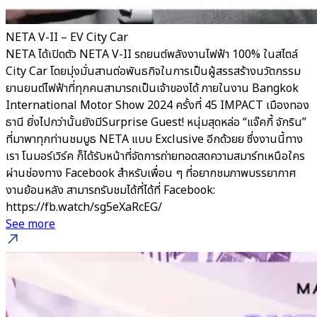
NETA V-II – EV City Car
NETA ได้เปิดตัว NETA V-II รถยนต์พลังงานไฟฟ้า 100% ในสไตล์
City Car โดยมุ่งมั่นสานต่อพันธกิจในการเป็นผู้สรรสร้างนวัตกรรม
ยานยนต์ไฟฟ้าที่ทุกคนสามารถเป็นเจ้าของได้ ภายในงาน Bangkok
International Motor Show 2024 ครั้งที่ 45 IMPACT เมืองทอง
ธานี ยิ่งไปกว่านั้นยังมีSurprise Guest! หนุ่มสุดหล่อ “แจ๊คกี้ จักริน”
ที่มาพาทุกท่านชมบูธ NETA แบบ Exclusive อีกด้วยย ซึ่งงานนี้ทาง
เรา โนมอร์เวิร์ค ก็ได้รับหน้าที่จัดการถ่ายทอดสดความสมาร์ทเหนือใคร
ผ่านช่องทาง Facebook สำหรับเพื่อน ๆ ที่อยากชมภาพบรรยากาศ
งานย้อนหลัง สามารถรับชมได้ที่ได้ที่ Facebook:
https://fb.watch/sg5eXaRcEG/
See more