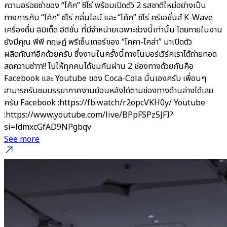
ความอร่อยซ่าของ “โค้ก” ซีโร่ พร้อมเปิดตัว 2 รสชาติใหม่อย่างเป็น
ทางการกับ “โค้ก” ซีโร่ กลิ่นไลม์ และ “โค้ก” ซีโร่ ครีเอชั่นส์ K-Wave
เครื่องดื่ม ลิมิเต็ด อิดิชั่น ที่มีจำหน่ายเฉพาะช่วงนี้เท่านั้น โดยภายในงาน
ยังมีคุณ พีพี กฤษฏ์ พรีเซ็นเตอร์ของ “โคคา-โคล่า” มาเปิดตัว
ผลิตภัณฑ์อีกด้วยครับ ซึ่งงานในครั้งนี้ทางโนมอร์เวิร์คเราได้ถ่ายทอด
สดความซ่าาา!! ไปให้ทุกคนได้ชมกันผ่าน 2 ช่องทางด้วยกันคือ
Facebook และ Youtube ของ Coca-Cola นั่นเองครับ เพื่อนๆ
สามารถรับชมบรรยากาศงานย้อนหลังได้ตามช่องทางด้านล่างได้เลย
ครับ Facebook :https://fb.watch/r2opcVKH0y/ Youtube
:https://www.youtube.com/live/BPpFSPz5JFI?
si=ldmxcGfAD9NPgbqv
See more