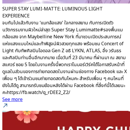
SUPER STAY LUMI-MATTE: LUMINOUS LIGHT
EXPERIENCE
จบกันไปแล้วกับงาน ‘แมทล้อแสง’ ใจกลางสยาม กับการเปิดตัว
นวัตกรรมงานผิวใหม่ล่าสุด Super Stay Lumimatte#รองพื้นแม
ทล้อแสง จาก Maybelline New York ที่มาชวนเปิดประสบการณ์
แห่งแสงแบบใหม่และท้าพิสูจน์ผิวสวยทุกแสง พร้อมชม Concert of
Light กับทัพศิลปินไอดอล Gen Z อธิ LYKN, ATLAS, อิ้ง วรันธร
และศิลปินท่านอื่นอีกมากมาย เมื่อวันที่ 23 มีนาคม ที่ผ่านมา ณ สยาม
สแควร์ ซอย 5 โดยในงานครั้งนี้พวกเราโนมอร์เวิร์คได้โอกาสรับหน้าที่
ดูแลในส่วนของการถ่ายทอดสดในงานผ่านช่องทาง Facebook และ X
เพื่อน ๆ ได้เข้าร่วมชมถ่ายทอดสดกันไหมคะ สำหรับเพื่อน ๆ คนไหนที่
ยังไม่ได้ดู สามารถรับชมย้อนหลังได้ผ่าน Facebook ที่ลิ้งก์นี้ได้เลยนะ
คะhttps://fb.watch/q_rDEE2_Z2/
See more