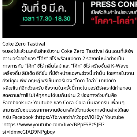
Coke Zero Tastival
จบลงไปแล้วนะครับสำหรับงาน Coke Zero Tastival ดินแดนที่เสิร์ฟ
ความอร่อยซ่าของ “โค้ก” ซีโร่ พร้อมเปิดตัว 2 รสชาติใหม่อย่างเป็น
ทางการกับ “โค้ก” ซีโร่ กลิ่นไลม์ และ “โค้ก” ซีโร่ ครีเอชั่นส์ K-Wave
เครื่องดื่ม ลิมิเต็ด อิดิชั่น ที่มีจำหน่ายเฉพาะช่วงนี้เท่านั้น โดยภายในงาน
ยังมีคุณ พีพี กฤษฏ์ พรีเซ็นเตอร์ของ “โคคา-โคล่า” มาเปิดตัว
ผลิตภัณฑ์อีกด้วยครับ ซึ่งงานในครั้งนี้ทางโนมอร์เวิร์คเราได้ถ่ายทอด
สดความซ่าาา!! ไปให้ทุกคนได้ชมกันผ่าน 2 ช่องทางด้วยกันคือ
Facebook และ Youtube ของ Coca-Cola นั่นเองครับ เพื่อนๆ
สามารถรับชมบรรยากาศงานย้อนหลังได้ตามช่องทางด้านล่างได้เลย
ครับ Facebook :https://fb.watch/r2opcVKH0y/ Youtube
:https://www.youtube.com/live/BPpFSPz5JFI?
si=ldmxcGfAD9NPgbqv