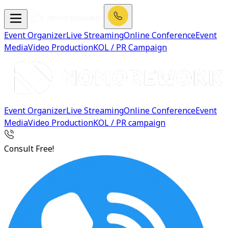
Event Organizer
Live Streaming
Online Conference
Event
Media
Video Production
KOL / PR Campaign
Event Organizer
Live Streaming
Online Conference
Event
Media
Video Production
KOL / PR campaign
Consult Free!