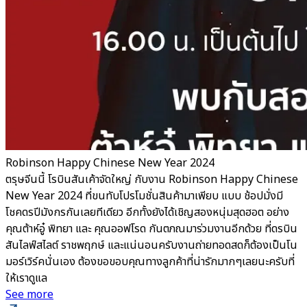
Robinson Happy Chinese New Year 2024
ตรุษจีนนี้ โรบินสันเค้าจัดใหญ่ กับงาน Robinson Happy Chinese
New Year 2024 ที่ขนทับโปรโมชั่นสินค้ามาเพียบ แบบ ช้อปมั่งมี
โชคดรปีมังกรกันเลยทีเดียว อีกทั้งยังได้เชิญสองหนุ่มสุดฮอต อย่าง
คุณต้าห์อู๋ พิทยา และ คุณออฟโรด กันตภณมาร่วมงานอีกด้วย ที่ดรบิน
สันไลฟ์สไลต์ ราชพฤกษ์ และแน่นอนครับงานถ่ายทอดสดก็ต้องเป็นโน
มอร์เวิร์คนั่นเอง ต้องขอขอบคุณทางลูกค้าที่น่ารักมากๆเลยนะครับที่
ให้เราดูแล
See more