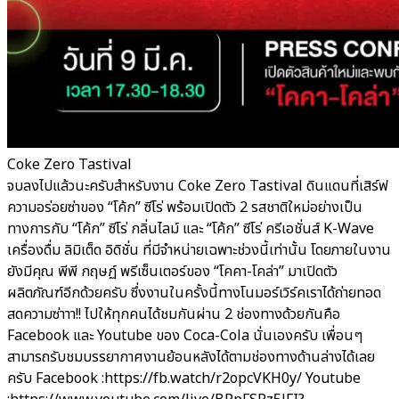
Coke Zero Tastival
จบลงไปแล้วนะครับสำหรับงาน Coke Zero Tastival ดินแดนที่เสิร์ฟ
ความอร่อยซ่าของ “โค้ก” ซีโร่ พร้อมเปิดตัว 2 รสชาติใหม่อย่างเป็น
ทางการกับ “โค้ก” ซีโร่ กลิ่นไลม์ และ “โค้ก” ซีโร่ ครีเอชั่นส์ K-Wave
เครื่องดื่ม ลิมิเต็ด อิดิชั่น ที่มีจำหน่ายเฉพาะช่วงนี้เท่านั้น โดยภายในงาน
ยังมีคุณ พีพี กฤษฏ์ พรีเซ็นเตอร์ของ “โคคา-โคล่า” มาเปิดตัว
ผลิตภัณฑ์อีกด้วยครับ ซึ่งงานในครั้งนี้ทางโนมอร์เวิร์คเราได้ถ่ายทอด
สดความซ่าาา!! ไปให้ทุกคนได้ชมกันผ่าน 2 ช่องทางด้วยกันคือ
Facebook และ Youtube ของ Coca-Cola นั่นเองครับ เพื่อนๆ
สามารถรับชมบรรยากาศงานย้อนหลังได้ตามช่องทางด้านล่างได้เลย
ครับ Facebook :https://fb.watch/r2opcVKH0y/ Youtube