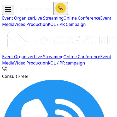
Event Organizer
Live Streaming
Online Conference
Event
Media
Video Production
KOL / PR Campaign
Event Organizer
Live Streaming
Online Conference
Event
Media
Video Production
KOL / PR campaign
Consult Free!