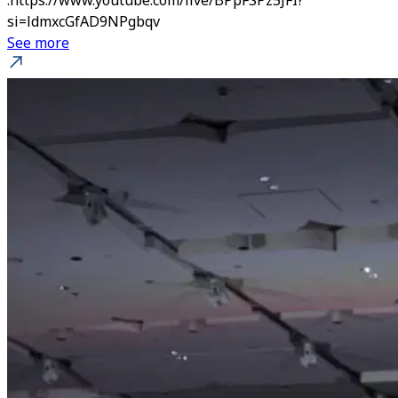
:https://www.youtube.com/live/BPpFSPz5JFI?
si=ldmxcGfAD9NPgbqv
See more