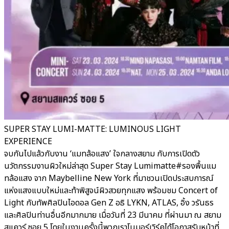
SUPER STAY LUMI-MATTE: LUMINOUS LIGHT
EXPERIENCE
จบกันไปแล้วกับงาน ‘แมทล้อแสง’ ใจกลางสยาม กับการเปิดตัว
นวัตกรรมงานผิวใหม่ล่าสุด Super Stay Lumimatte#รองพื้นแม
ทล้อแสง จาก Maybelline New York ที่มาชวนเปิดประสบการณ์
แห่งแสงแบบใหม่และท้าพิสูจน์ผิวสวยทุกแสง พร้อมชม Concert of
Light กับทัพศิลปินไอดอล Gen Z อธิ LYKN, ATLAS, อิ้ง วรันธร
และศิลปินท่านอื่นอีกมากมาย เมื่อวันที่ 23 มีนาคม ที่ผ่านมา ณ สยาม
สแควร์ ซอย 5 โดยในงานครั้งนี้พวกเราโนมอร์เวิร์คได้โอกาสรับหน้าที่