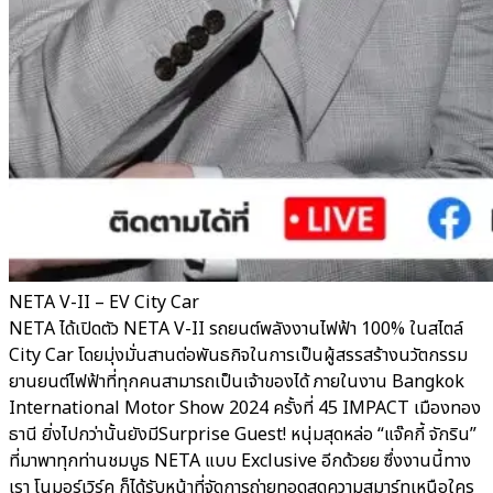
NETA V-II – EV City Car
NETA ได้เปิดตัว NETA V-II รถยนต์พลังงานไฟฟ้า 100% ในสไตล์
City Car โดยมุ่งมั่นสานต่อพันธกิจในการเป็นผู้สรรสร้างนวัตกรรม
ยานยนต์ไฟฟ้าที่ทุกคนสามารถเป็นเจ้าของได้ ภายในงาน Bangkok
International Motor Show 2024 ครั้งที่ 45 IMPACT เมืองทอง
ธานี ยิ่งไปกว่านั้นยังมีSurprise Guest! หนุ่มสุดหล่อ “แจ๊คกี้ จักริน”
ที่มาพาทุกท่านชมบูธ NETA แบบ Exclusive อีกด้วยย ซึ่งงานนี้ทาง
เรา โนมอร์เวิร์ค ก็ได้รับหน้าที่จัดการถ่ายทอดสดความสมาร์ทเหนือใคร