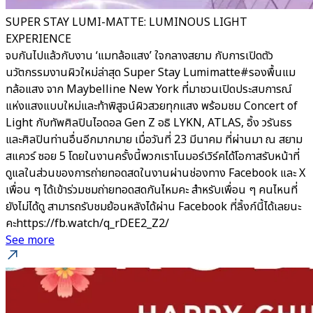
SUPER STAY LUMI-MATTE: LUMINOUS LIGHT
EXPERIENCE
จบกันไปแล้วกับงาน ‘แมทล้อแสง’ ใจกลางสยาม กับการเปิดตัว
นวัตกรรมงานผิวใหม่ล่าสุด Super Stay Lumimatte#รองพื้นแม
ทล้อแสง จาก Maybelline New York ที่มาชวนเปิดประสบการณ์
แห่งแสงแบบใหม่และท้าพิสูจน์ผิวสวยทุกแสง พร้อมชม Concert of
Light กับทัพศิลปินไอดอล Gen Z อธิ LYKN, ATLAS, อิ้ง วรันธร
และศิลปินท่านอื่นอีกมากมาย เมื่อวันที่ 23 มีนาคม ที่ผ่านมา ณ สยาม
สแควร์ ซอย 5 โดยในงานครั้งนี้พวกเราโนมอร์เวิร์คได้โอกาสรับหน้าที่
ดูแลในส่วนของการถ่ายทอดสดในงานผ่านช่องทาง Facebook และ X
เพื่อน ๆ ได้เข้าร่วมชมถ่ายทอดสดกันไหมคะ สำหรับเพื่อน ๆ คนไหนที่
ยังไม่ได้ดู สามารถรับชมย้อนหลังได้ผ่าน Facebook ที่ลิ้งก์นี้ได้เลยนะ
คะhttps://fb.watch/q_rDEE2_Z2/
See more