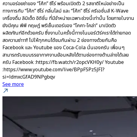
ความอร่อยซ่าของ “โค้ก” ซีโร่ พร้อมเปิดตัว 2 รสชาติใหม่อย่างเป็น
ทางการกับ “โค้ก” ซีโร่ กลิ่นไลม์ และ “โค้ก” ซีโร่ ครีเอชั่นส์ K-Wave
เครื่องดื่ม ลิมิเต็ด อิดิชั่น ที่มีจำหน่ายเฉพาะช่วงนี้เท่านั้น โดยภายในงาน
ยังมีคุณ พีพี กฤษฏ์ พรีเซ็นเตอร์ของ “โคคา-โคล่า” มาเปิดตัว
ผลิตภัณฑ์อีกด้วยครับ ซึ่งงานในครั้งนี้ทางโนมอร์เวิร์คเราได้ถ่ายทอด
สดความซ่าาา!! ไปให้ทุกคนได้ชมกันผ่าน 2 ช่องทางด้วยกันคือ
Facebook และ Youtube ของ Coca-Cola นั่นเองครับ เพื่อนๆ
สามารถรับชมบรรยากาศงานย้อนหลังได้ตามช่องทางด้านล่างได้เลย
ครับ Facebook :https://fb.watch/r2opcVKH0y/ Youtube
:https://www.youtube.com/live/BPpFSPz5JFI?
si=ldmxcGfAD9NPgbqv
See more