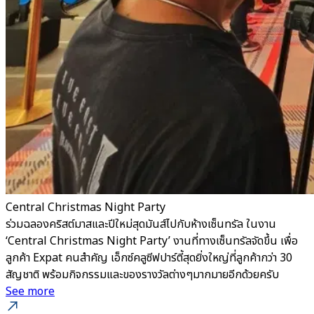
Central Christmas Night Party
ร่วมฉลองคริสต์มาสและปีใหม่สุดมันส์ไปกับห้างเซ็นทรัล ในงาน
‘Central Christmas Night Party’ งานที่ทางเซ็นทรัลจัดขึ้น เพื่อ
ลูกค้า Expat คนสำคัญ เอ็กซ์คลูซีฟปาร์ตี้สุดยิ่งใหญ่ที่ลูกค้ากว่า 30
สัญชาติ พร้อมกิจกรรมและของรางวัลต่างๆมากมายอีกด้วยครับ
See more