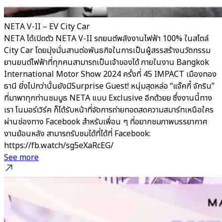
NETA V-II – EV City Car
NETA ได้เปิดตัว NETA V-II รถยนต์พลังงานไฟฟ้า 100% ในสไตล์
City Car โดยมุ่งมั่นสานต่อพันธกิจในการเป็นผู้สรรสร้างนวัตกรรม
ยานยนต์ไฟฟ้าที่ทุกคนสามารถเป็นเจ้าของได้ ภายในงาน Bangkok
International Motor Show 2024 ครั้งที่ 45 IMPACT เมืองทอง
ธานี ยิ่งไปกว่านั้นยังมีSurprise Guest! หนุ่มสุดหล่อ “แจ๊คกี้ จักริน”
ที่มาพาทุกท่านชมบูธ NETA แบบ Exclusive อีกด้วยย ซึ่งงานนี้ทาง
เรา โนมอร์เวิร์ค ก็ได้รับหน้าที่จัดการถ่ายทอดสดความสมาร์ทเหนือใคร
ผ่านช่องทาง Facebook สำหรับเพื่อน ๆ ที่อยากชมภาพบรรยากาศ
งานย้อนหลัง สามารถรับชมได้ที่ได้ที่ Facebook:
https://fb.watch/sg5eXaRcEG/
See more