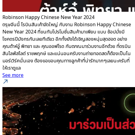
Robinson Happy Chinese New Year 2024
ตรุษจีนนี้ โรบินสันเค้าจัดใหญ่ กับงาน Robinson Happy Chinese
New Year 2024 ที่ขนทับโปรโมชั่นสินค้ามาเพียบ แบบ ช้อปมั่งมี
โชคดรปีมังกรกันเลยทีเดียว อีกทั้งยังได้เชิญสองหนุ่มสุดฮอต อย่าง
คุณต้าห์อู๋ พิทยา และ คุณออฟโรด กันตภณมาร่วมงานอีกด้วย ที่ดรบิน
สันไลฟ์สไลต์ ราชพฤกษ์ และแน่นอนครับงานถ่ายทอดสดก็ต้องเป็นโน
มอร์เวิร์คนั่นเอง ต้องขอขอบคุณทางลูกค้าที่น่ารักมากๆเลยนะครับที่
ให้เราดูแล
See more