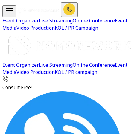
Event Organizer
Live Streaming
Online Conference
Event
Media
Video Production
KOL / PR Campaign
Event Organizer
Live Streaming
Online Conference
Event
Media
Video Production
KOL / PR campaign
Consult Free!