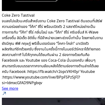
Coke Zero Tastival
จบลงไปแล้วนะครับสำหรับงาน Coke Zero Tastival ดินแดนที่เสิร์ฟ
ความอร่อยซ่าของ “โค้ก” ซีโร่ พร้อมเปิดตัว 2 รสชาติใหม่อย่างเป็น
ทางการกับ “โค้ก” ซีโร่ กลิ่นไลม์ และ “โค้ก” ซีโร่ ครีเอชั่นส์ K-Wave
เครื่องดื่ม ลิมิเต็ด อิดิชั่น ที่มีจำหน่ายเฉพาะช่วงนี้เท่านั้น โดยภายในงาน
ยังมีคุณ พีพี กฤษฏ์ พรีเซ็นเตอร์ของ “โคคา-โคล่า” มาเปิดตัว
ผลิตภัณฑ์อีกด้วยครับ ซึ่งงานในครั้งนี้ทางโนมอร์เวิร์คเราได้ถ่ายทอด
สดความซ่าาา!! ไปให้ทุกคนได้ชมกันผ่าน 2 ช่องทางด้วยกันคือ
Facebook และ Youtube ของ Coca-Cola นั่นเองครับ เพื่อนๆ
สามารถรับชมบรรยากาศงานย้อนหลังได้ตามช่องทางด้านล่างได้เลย
ครับ Facebook :https://fb.watch/r2opcVKH0y/ Youtube
:https://www.youtube.com/live/BPpFSPz5JFI?
si=ldmxcGfAD9NPgbqv
See more