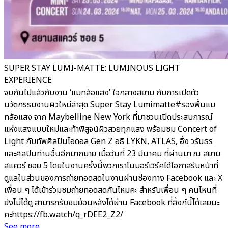
SUPER STAY LUMI-MATTE: LUMINOUS LIGHT
EXPERIENCE
จบกันไปแล้วกับงาน ‘แมทล้อแสง’ ใจกลางสยาม กับการเปิดตัว
นวัตกรรมงานผิวใหม่ล่าสุด Super Stay Lumimatte#รองพื้นแม
ทล้อแสง จาก Maybelline New York ที่มาชวนเปิดประสบการณ์
แห่งแสงแบบใหม่และท้าพิสูจน์ผิวสวยทุกแสง พร้อมชม Concert of
Light กับทัพศิลปินไอดอล Gen Z อธิ LYKN, ATLAS, อิ้ง วรันธร
และศิลปินท่านอื่นอีกมากมาย เมื่อวันที่ 23 มีนาคม ที่ผ่านมา ณ สยาม
สแควร์ ซอย 5 โดยในงานครั้งนี้พวกเราโนมอร์เวิร์คได้โอกาสรับหน้าที่
ดูแลในส่วนของการถ่ายทอดสดในงานผ่านช่องทาง Facebook และ X
เพื่อน ๆ ได้เข้าร่วมชมถ่ายทอดสดกันไหมคะ สำหรับเพื่อน ๆ คนไหนที่
ยังไม่ได้ดู สามารถรับชมย้อนหลังได้ผ่าน Facebook ที่ลิ้งก์นี้ได้เลยนะ
คะhttps://fb.watch/q_rDEE2_Z2/
See more