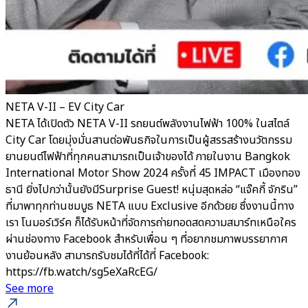
NETA V-II – EV City Car
NETA ได้เปิดตัว NETA V-II รถยนต์พลังงานไฟฟ้า 100% ในสไตล์
City Car โดยมุ่งมั่นสานต่อพันธกิจในการเป็นผู้สรรสร้างนวัตกรรม
ยานยนต์ไฟฟ้าที่ทุกคนสามารถเป็นเจ้าของได้ ภายในงาน Bangkok
International Motor Show 2024 ครั้งที่ 45 IMPACT เมืองทอง
ธานี ยิ่งไปกว่านั้นยังมีSurprise Guest! หนุ่มสุดหล่อ “แจ๊คกี้ จักริน”
ที่มาพาทุกท่านชมบูธ NETA แบบ Exclusive อีกด้วยย ซึ่งงานนี้ทาง
เรา โนมอร์เวิร์ค ก็ได้รับหน้าที่จัดการถ่ายทอดสดความสมาร์ทเหนือใคร
ผ่านช่องทาง Facebook สำหรับเพื่อน ๆ ที่อยากชมภาพบรรยากาศ
งานย้อนหลัง สามารถรับชมได้ที่ได้ที่ Facebook:
https://fb.watch/sg5eXaRcEG/
See more