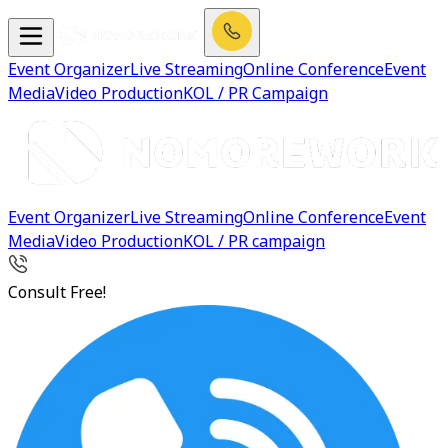
Event Organizer
Live Streaming
Online Conference
Event
Media
Video Production
KOL / PR Campaign
Event Organizer
Live Streaming
Online Conference
Event
Media
Video Production
KOL / PR campaign
Consult Free!