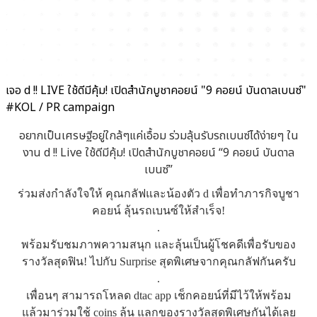
เจอ d !! LIVE ใช้ดีมีคุ้ม! เปิดสำนักบูชาคอยน์ "9 คอยน์ บันดาลเบนซ์"
#KOL / PR campaign
อยากเป็นเศรษฐีอยู่ใกล้ๆแค่เอื้อม ร่วมลุ้นรับรถเบนซ์ได้ง่ายๆ ใน
งาน d !! Live ใช้ดีมีคุ้ม! เปิดสำนักบูชาคอยน์ “9 คอยน์ บันดาล
เบนซ์”
ร่วมส่งกำลังใจให้ คุณกลัฟและน้องตัว d เพื่อทำภารกิจบูชา
คอยน์ ลุ้นรถเบนซ์ให้สำเร็จ!
.
พร้อมรับชมภาพความสนุก และลุ้นเป็นผู้โชคดีเพื่อรับของ
รางวัลสุดฟิน! ไปกับ Surprise สุดพิเศษจากคุณกลัฟกันครับ
.
เพื่อนๆ สามารถโหลด dtac app เช็กคอยน์ที่มีไว้ให้พร้อม
แล้วมาร่วมใช้ coins ลุ้น แลกของรางวัลสุดพิเศษกันได้เลย