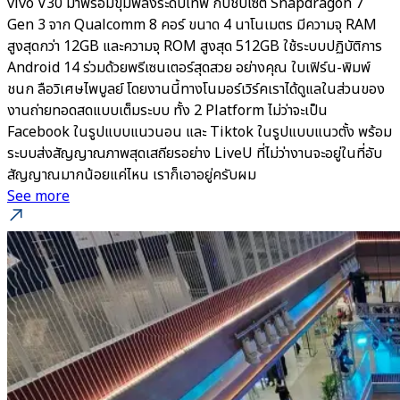
vivo V30 มาพร้อมขุมพลังระดับเทพ กับชิปเซ็ต Snapdragon 7
Gen 3 จาก Qualcomm 8 คอร์ ขนาด 4 นาโนเมตร มีความจุ RAM
สูงสุดกว่า 12GB และความจุ ROM สูงสุด 512GB ใช้ระบบปฏิบัติการ
Android 14 ร่วมด้วยพรีเซนเตอร์สุดสวย อย่างคุณ ใบเฟิร์น-พิมพ์
ชนก ลือวิเศษไพบูลย์ โดยงานนี้ทางโนมอร์เวิร์คเราได้ดูแลในส่วนของ
งานถ่ายทอดสดแบบเต็มระบบ ทั้ง 2 Platform ไม่ว่าจะเป็น
Facebook ในรูปแบบแนวนอน และ Tiktok ในรูปแบบแนวตั้ง พร้อม
ระบบส่งสัญญาณภาพสุดเสถียรอย่าง LiveU ที่ไม่ว่างานจะอยู่ในที่อับ
สัญญาณมากน้อยแค่ไหน เราก็เอาอยู่ครับผม
See more