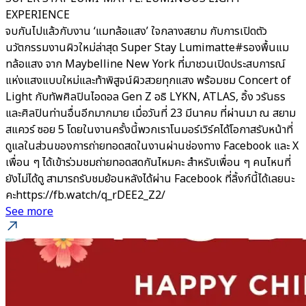
EXPERIENCE
จบกันไปแล้วกับงาน ‘แมทล้อแสง’ ใจกลางสยาม กับการเปิดตัว
นวัตกรรมงานผิวใหม่ล่าสุด Super Stay Lumimatte#รองพื้นแม
ทล้อแสง จาก Maybelline New York ที่มาชวนเปิดประสบการณ์
แห่งแสงแบบใหม่และท้าพิสูจน์ผิวสวยทุกแสง พร้อมชม Concert of
Light กับทัพศิลปินไอดอล Gen Z อธิ LYKN, ATLAS, อิ้ง วรันธร
และศิลปินท่านอื่นอีกมากมาย เมื่อวันที่ 23 มีนาคม ที่ผ่านมา ณ สยาม
สแควร์ ซอย 5 โดยในงานครั้งนี้พวกเราโนมอร์เวิร์คได้โอกาสรับหน้าที่
ดูแลในส่วนของการถ่ายทอดสดในงานผ่านช่องทาง Facebook และ X
เพื่อน ๆ ได้เข้าร่วมชมถ่ายทอดสดกันไหมคะ สำหรับเพื่อน ๆ คนไหนที่
ยังไม่ได้ดู สามารถรับชมย้อนหลังได้ผ่าน Facebook ที่ลิ้งก์นี้ได้เลยนะ
คะhttps://fb.watch/q_rDEE2_Z2/
See more