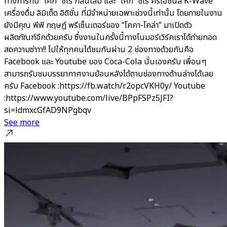
ทางการกับ “โค้ก” ซีโร่ กลิ่นไลม์ และ “โค้ก” ซีโร่ ครีเอชั่นส์ K-Wave
เครื่องดื่ม ลิมิเต็ด อิดิชั่น ที่มีจำหน่ายเฉพาะช่วงนี้เท่านั้น โดยภายในงาน
ยังมีคุณ พีพี กฤษฏ์ พรีเซ็นเตอร์ของ “โคคา-โคล่า” มาเปิดตัว
ผลิตภัณฑ์อีกด้วยครับ ซึ่งงานในครั้งนี้ทางโนมอร์เวิร์คเราได้ถ่ายทอด
สดความซ่าาา!! ไปให้ทุกคนได้ชมกันผ่าน 2 ช่องทางด้วยกันคือ
Facebook และ Youtube ของ Coca-Cola นั่นเองครับ เพื่อนๆ
สามารถรับชมบรรยากาศงานย้อนหลังได้ตามช่องทางด้านล่างได้เลย
ครับ Facebook :https://fb.watch/r2opcVKH0y/ Youtube
:https://www.youtube.com/live/BPpFSPz5JFI?
si=ldmxcGfAD9NPgbqv
See more