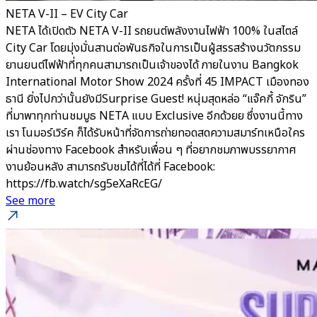
NETA V-II – EV City Car
NETA ได้เปิดตัว NETA V-II รถยนต์พลังงานไฟฟ้า 100% ในสไตล์
City Car โดยมุ่งมั่นสานต่อพันธกิจในการเป็นผู้สรรสร้างนวัตกรรม
ยานยนต์ไฟฟ้าที่ทุกคนสามารถเป็นเจ้าของได้ ภายในงาน Bangkok
International Motor Show 2024 ครั้งที่ 45 IMPACT เมืองทอง
ธานี ยิ่งไปกว่านั้นยังมีSurprise Guest! หนุ่มสุดหล่อ “แจ๊คกี้ จักริน”
ที่มาพาทุกท่านชมบูธ NETA แบบ Exclusive อีกด้วยย ซึ่งงานนี้ทาง
เรา โนมอร์เวิร์ค ก็ได้รับหน้าที่จัดการถ่ายทอดสดความสมาร์ทเหนือใคร
ผ่านช่องทาง Facebook สำหรับเพื่อน ๆ ที่อยากชมภาพบรรยากาศ
งานย้อนหลัง สามารถรับชมได้ที่ได้ที่ Facebook:
https://fb.watch/sg5eXaRcEG/
See more