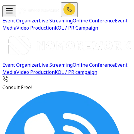
Event Organizer
Live Streaming
Online Conference
Event
Media
Video Production
KOL / PR Campaign
Event Organizer
Live Streaming
Online Conference
Event
Media
Video Production
KOL / PR campaign
Consult Free!