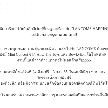
พียบ เรียกได้ว่าเป็นอีกอีเว้นต์ที่ใหญ่เอาเรื่อง กับ “LANCOME HAPP
มาไว้ใจกลางกรุงเทพมหานคร!!
.
ยอยากชวนทุกคนมาร่วมสนุกและมีความสุขไปกับ LANCOME กับแขกรับเช
ังมี Mini Concert จาก Ally, The Toys และ Bowkylion โอโหหหหห
งานนี้แค่คำว่าห้างแตกคงไม่พอแล้วครับ5555
.
นเขามีตั้งแต่วันที่ 24 มิ.ย. 65 – 3 ก.ค. 65 กันเลยทีเดียว ขอบ
วิเคราะห์สภาพผิวฟรี
ของที่ระลึก หรือ กิจกรรมแกะสลักชื่อลงบนขวดผลิตภัณฑ์ ก็ฟรีกันไ
.
ียใจนะครับ เพราะงานเขาจัดยาวๆ และรอเจอศิลปินดาราท่านอื่น