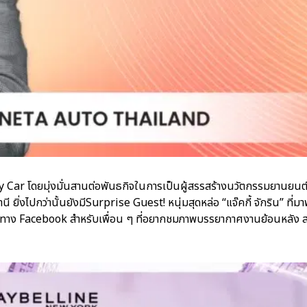
 Car โดยมุ่งมั่นสานต่อพันธกิจในการเป็นผู้สรรสร้างนวัตกรรมยานยนต
่งไปกว่านั้นยังมีSurprise Guest! หนุ่มสุดหล่อ “แจ๊คกี้ จักริน” ที่
ช่องทาง Facebook สำหรับเพื่อน ๆ ที่อยากชมภาพบรรยากาศงานย้อนหลัง 