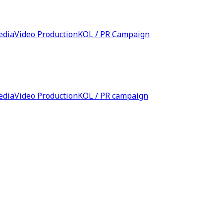
edia
Video Production
KOL / PR Campaign
edia
Video Production
KOL / PR campaign