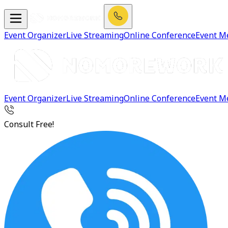
Event Organizer
Live Streaming
Online Conference
Event M
Event Organizer
Live Streaming
Online Conference
Event M
Consult Free!