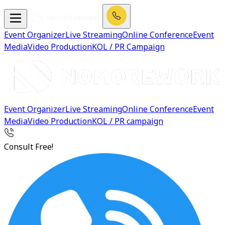
Event Organizer
Live Streaming
Online Conference
Event
Media
Video Production
KOL / PR Campaign
Event Organizer
Live Streaming
Online Conference
Event
Media
Video Production
KOL / PR campaign
Consult Free!