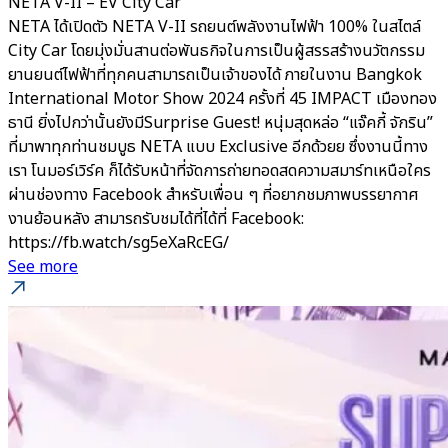
NETA V-II – EV City Car
NETA ได้เปิดตัว NETA V-II รถยนต์พลังงานไฟฟ้า 100% ในสไตล์
City Car โดยมุ่งมั่นสานต่อพันธกิจในการเป็นผู้สรรสร้างนวัตกรรม
ยานยนต์ไฟฟ้าที่ทุกคนสามารถเป็นเจ้าของได้ ภายในงาน Bangkok
International Motor Show 2024 ครั้งที่ 45 IMPACT เมืองทอง
ธานี ยิ่งไปกว่านั้นยังมีSurprise Guest! หนุ่มสุดหล่อ “แจ๊คกี้ จักริน”
ที่มาพาทุกท่านชมบูธ NETA แบบ Exclusive อีกด้วยย ซึ่งงานนี้ทาง
เรา โนมอร์เวิร์ค ก็ได้รับหน้าที่จัดการถ่ายทอดสดความสมาร์ทเหนือใคร
ผ่านช่องทาง Facebook สำหรับเพื่อน ๆ ที่อยากชมภาพบรรยากาศ
งานย้อนหลัง สามารถรับชมได้ที่ได้ที่ Facebook:
https://fb.watch/sg5eXaRcEG/
See more