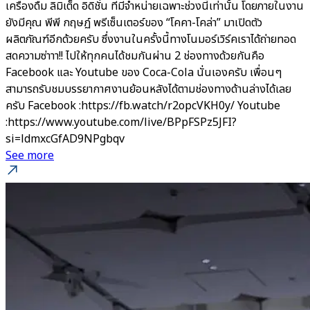
เครื่องดื่ม ลิมิเต็ด อิดิชั่น ที่มีจำหน่ายเฉพาะช่วงนี้เท่านั้น โดยภายในงาน
ยังมีคุณ พีพี กฤษฏ์ พรีเซ็นเตอร์ของ “โคคา-โคล่า” มาเปิดตัว
ผลิตภัณฑ์อีกด้วยครับ ซึ่งงานในครั้งนี้ทางโนมอร์เวิร์คเราได้ถ่ายทอด
สดความซ่าาา!! ไปให้ทุกคนได้ชมกันผ่าน 2 ช่องทางด้วยกันคือ
Facebook และ Youtube ของ Coca-Cola นั่นเองครับ เพื่อนๆ
สามารถรับชมบรรยากาศงานย้อนหลังได้ตามช่องทางด้านล่างได้เลย
ครับ Facebook :https://fb.watch/r2opcVKH0y/ Youtube
:https://www.youtube.com/live/BPpFSPz5JFI?
si=ldmxcGfAD9NPgbqv
See more