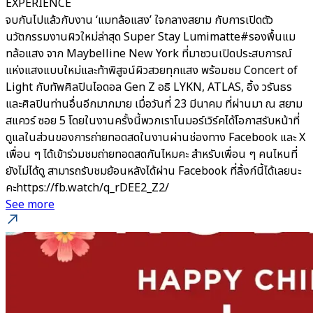
EXPERIENCE
จบกันไปแล้วกับงาน ‘แมทล้อแสง’ ใจกลางสยาม กับการเปิดตัว
นวัตกรรมงานผิวใหม่ล่าสุด Super Stay Lumimatte#รองพื้นแม
ทล้อแสง จาก Maybelline New York ที่มาชวนเปิดประสบการณ์
แห่งแสงแบบใหม่และท้าพิสูจน์ผิวสวยทุกแสง พร้อมชม Concert of
Light กับทัพศิลปินไอดอล Gen Z อธิ LYKN, ATLAS, อิ้ง วรันธร
และศิลปินท่านอื่นอีกมากมาย เมื่อวันที่ 23 มีนาคม ที่ผ่านมา ณ สยาม
สแควร์ ซอย 5 โดยในงานครั้งนี้พวกเราโนมอร์เวิร์คได้โอกาสรับหน้าที่
ดูแลในส่วนของการถ่ายทอดสดในงานผ่านช่องทาง Facebook และ X
เพื่อน ๆ ได้เข้าร่วมชมถ่ายทอดสดกันไหมคะ สำหรับเพื่อน ๆ คนไหนที่
ยังไม่ได้ดู สามารถรับชมย้อนหลังได้ผ่าน Facebook ที่ลิ้งก์นี้ได้เลยนะ
คะhttps://fb.watch/q_rDEE2_Z2/
See more