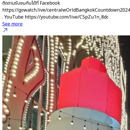
ติดตามรับชมกันได้ที่ Facebook
https://gowatch.live/centralwOrldBangkokCountdown202
. YouTube https://youtube.com/live/C5pZu1n_8dc
See more