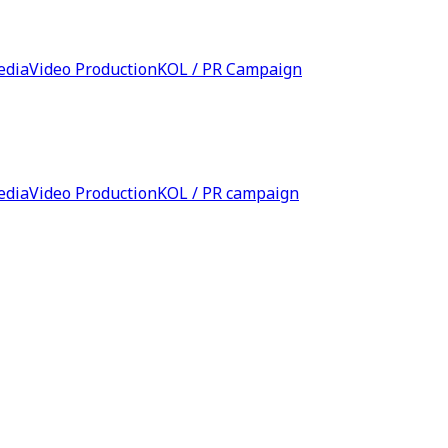
edia
Video Production
KOL / PR Campaign
edia
Video Production
KOL / PR campaign