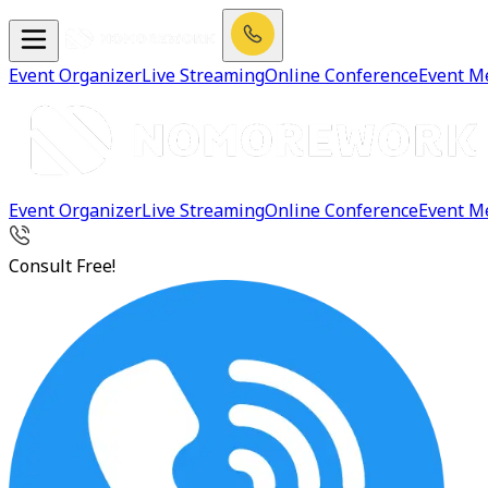
Event Organizer
Live Streaming
Online Conference
Event M
Event Organizer
Live Streaming
Online Conference
Event M
Consult Free!