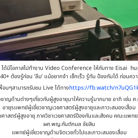
ร์คเรา ได้มีโอกาสไปทำงาน Video Conference ให้กับทาง Eisai 
ี่วัย 40+ ต้องรู้ก่อน ‘ลืม’ แม้อยากจำ เช็กเร็ว รู้ทัน ป้องกันได้ ก่
พื่อนๆสามารถรับชม Live ได้ทาง
https://fb.watch/n7uQG1
ยวชาญด้านต่างๆเกี่ยวกับผู้สูงอายุมาให้ความรู้มากมาย อาทิ เช่น ศ
อายุรแพทย์ผู้เชี่ยวชาญเวชศาสตร์ผู้สูงอายุและภาวะสมองเสื่อม
ชศาสตร์ผู้สูงอายุ ภาควิชาเวชศาสตร์ป้องกันและสังคม คณะแพทย
ผศ.พญ.กันต์กมล จัยสิน
แพทย์ผู้เชี่ยวชาญด้านจิตเวชทั่วไปและภาวะสมองเสื่อม