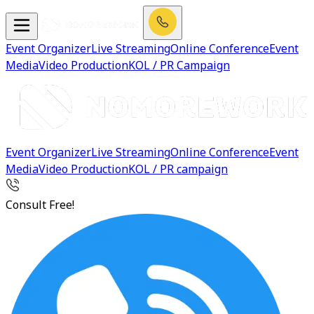
Event Organizer
Live Streaming
Online Conference
Event
Media
Video Production
KOL / PR Campaign
Event Organizer
Live Streaming
Online Conference
Event
Media
Video Production
KOL / PR campaign
Consult Free!