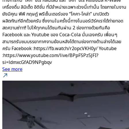
ทางการกับ “โค้ก” ซีโร่ กลิ่นไลม์ และ “โค้ก” ซีโร่ ครีเอชั่นส์ K-Wave
เครื่องดื่ม ลิมิเต็ด อิดิชั่น ที่มีจำหน่ายเฉพาะช่วงนี้เท่านั้น โดยภายในงาน
ยังมีคุณ พีพี กฤษฏ์ พรีเซ็นเตอร์ของ “โคคา-โคล่า” มาเปิดตัว
ผลิตภัณฑ์อีกด้วยครับ ซึ่งงานในครั้งนี้ทางโนมอร์เวิร์คเราได้ถ่ายทอด
สดความซ่าาา!! ไปให้ทุกคนได้ชมกันผ่าน 2 ช่องทางด้วยกันคือ
Facebook และ Youtube ของ Coca-Cola นั่นเองครับ เพื่อนๆ
สามารถรับชมบรรยากาศงานย้อนหลังได้ตามช่องทางด้านล่างได้เลย
ครับ Facebook :https://fb.watch/r2opcVKH0y/ Youtube
:https://www.youtube.com/live/BPpFSPz5JFI?
si=ldmxcGfAD9NPgbqv
See more