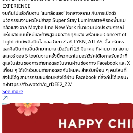
EXPERIENCE
จบกันไปแล้วกับงาน ‘แมทล้อแสง’ ใจกลางสยาม กับการเปิดตัว
นวัตกรรมงานผิวใหม่ล่าสุด Super Stay Lumimatte#รองพื้นแม
ทล้อแสง จาก Maybelline New York ที่มาชวนเปิดประสบการณ์
แห่งแสงแบบใหม่และท้าพิสูจน์ผิวสวยทุกแสง พร้อมชม Concert of
Light กับทัพศิลปินไอดอล Gen Z อธิ LYKN, ATLAS, อิ้ง วรันธร
และศิลปินท่านอื่นอีกมากมาย เมื่อวันที่ 23 มีนาคม ที่ผ่านมา ณ สยาม
สแควร์ ซอย 5 โดยในงานครั้งนี้พวกเราโนมอร์เวิร์คได้โอกาสรับหน้าที่
ดูแลในส่วนของการถ่ายทอดสดในงานผ่านช่องทาง Facebook และ X
เพื่อน ๆ ได้เข้าร่วมชมถ่ายทอดสดกันไหมคะ สำหรับเพื่อน ๆ คนไหนที่
ยังไม่ได้ดู สามารถรับชมย้อนหลังได้ผ่าน Facebook ที่ลิ้งก์นี้ได้เลยนะ
คะhttps://fb.watch/q_rDEE2_Z2/
See more