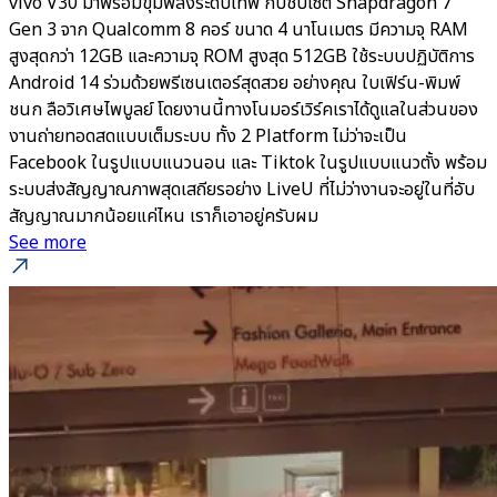
vivo V30 มาพร้อมขุมพลังระดับเทพ กับชิปเซ็ต Snapdragon 7
Gen 3 จาก Qualcomm 8 คอร์ ขนาด 4 นาโนเมตร มีความจุ RAM
สูงสุดกว่า 12GB และความจุ ROM สูงสุด 512GB ใช้ระบบปฏิบัติการ
Android 14 ร่วมด้วยพรีเซนเตอร์สุดสวย อย่างคุณ ใบเฟิร์น-พิมพ์
ชนก ลือวิเศษไพบูลย์ โดยงานนี้ทางโนมอร์เวิร์คเราได้ดูแลในส่วนของ
งานถ่ายทอดสดแบบเต็มระบบ ทั้ง 2 Platform ไม่ว่าจะเป็น
Facebook ในรูปแบบแนวนอน และ Tiktok ในรูปแบบแนวตั้ง พร้อม
ระบบส่งสัญญาณภาพสุดเสถียรอย่าง LiveU ที่ไม่ว่างานจะอยู่ในที่อับ
สัญญาณมากน้อยแค่ไหน เราก็เอาอยู่ครับผม
See more