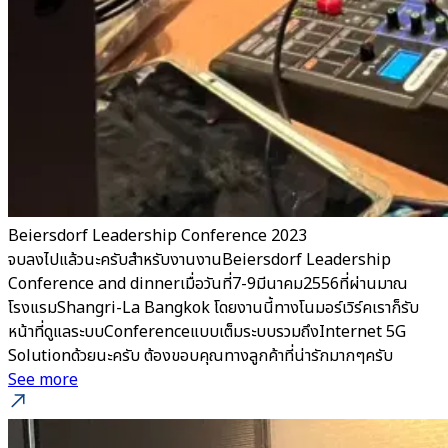
Beiersdorf Leadership Conference 2023
จบลงไปแล้วนะครับสำหรับงานงานBeiersdorf Leadership
Conference and dinnerเมื่อวันที่7-9มีนาคม2556ที่ผ่านมาณ
โรงแรมShangri-La Bangkok โดยงานนี้ทางโนมอร์เวิร์คเราก็รับ
หน้าที่ดูแลระบบConferenceแบบเต็มระบบรวมถึงInternet 5G
Solutionด้วยนะครับ ต้องขอบคุณทางลูกค้าที่น่ารักมากๆครับ
See more