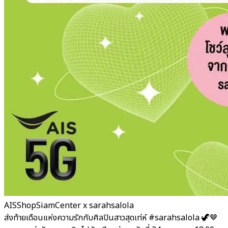
AISShopSiamCenter x sarahsalola
ส่งท้ายเดือนแห่งความรักกับศิลปินสาวสุดเท่ห์ #sarahsalola 🦖🤎