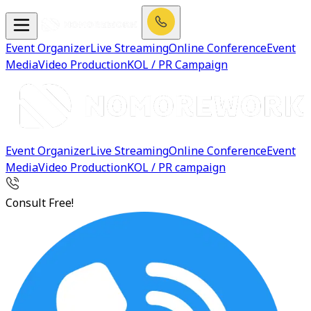
Event Organizer
Live Streaming
Online Conference
Event
Media
Video Production
KOL / PR Campaign
Event Organizer
Live Streaming
Online Conference
Event
Media
Video Production
KOL / PR campaign
Consult Free!