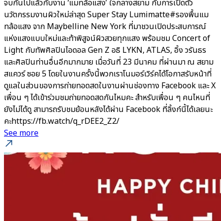
จบกันไปแล้วกับงาน ‘แมทล้อแสง’ ใจกลางสยาม กับการเปิดตัว
นวัตกรรมงานผิวใหม่ล่าสุด Super Stay Lumimatte#รองพื้นแม
ทล้อแสง จาก Maybelline New York ที่มาชวนเปิดประสบการณ์
แห่งแสงแบบใหม่และท้าพิสูจน์ผิวสวยทุกแสง พร้อมชม Concert of
Light กับทัพศิลปินไอดอล Gen Z อธิ LYKN, ATLAS, อิ้ง วรันธร
และศิลปินท่านอื่นอีกมากมาย เมื่อวันที่ 23 มีนาคม ที่ผ่านมา ณ สยาม
สแควร์ ซอย 5 โดยในงานครั้งนี้พวกเราโนมอร์เวิร์คได้โอกาสรับหน้าที่
ดูแลในส่วนของการถ่ายทอดสดในงานผ่านช่องทาง Facebook และ X
เพื่อน ๆ ได้เข้าร่วมชมถ่ายทอดสดกันไหมคะ สำหรับเพื่อน ๆ คนไหนที่
ยังไม่ได้ดู สามารถรับชมย้อนหลังได้ผ่าน Facebook ที่ลิ้งก์นี้ได้เลยนะ
คะhttps://fb.watch/q_rDEE2_Z2/
See more