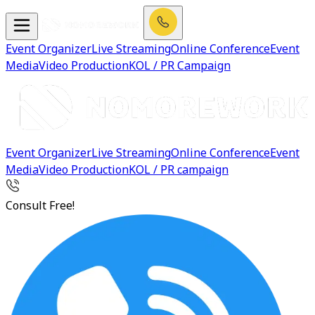
Event Organizer
Live Streaming
Online Conference
Event
Media
Video Production
KOL / PR Campaign
Event Organizer
Live Streaming
Online Conference
Event
Media
Video Production
KOL / PR campaign
Consult Free!