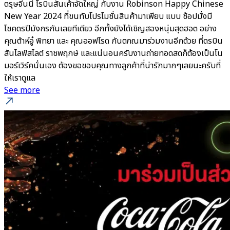
ตรุษจีนนี้ โรบินสันเค้าจัดใหญ่ กับงาน Robinson Happy Chinese
New Year 2024 ที่ขนทับโปรโมชั่นสินค้ามาเพียบ แบบ ช้อปมั่งมี
โชคดรปีมังกรกันเลยทีเดียว อีกทั้งยังได้เชิญสองหนุ่มสุดฮอต อย่าง
คุณต้าห์อู๋ พิทยา และ คุณออฟโรด กันตภณมาร่วมงานอีกด้วย ที่ดรบิน
สันไลฟ์สไลต์ ราชพฤกษ์ และแน่นอนครับงานถ่ายทอดสดก็ต้องเป็นโน
มอร์เวิร์คนั่นเอง ต้องขอขอบคุณทางลูกค้าที่น่ารักมากๆเลยนะครับที่
ให้เราดูแล
See more