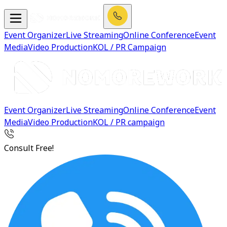
Event Organizer
Live Streaming
Online Conference
Event
Media
Video Production
KOL / PR Campaign
Event Organizer
Live Streaming
Online Conference
Event
Media
Video Production
KOL / PR campaign
Consult Free!