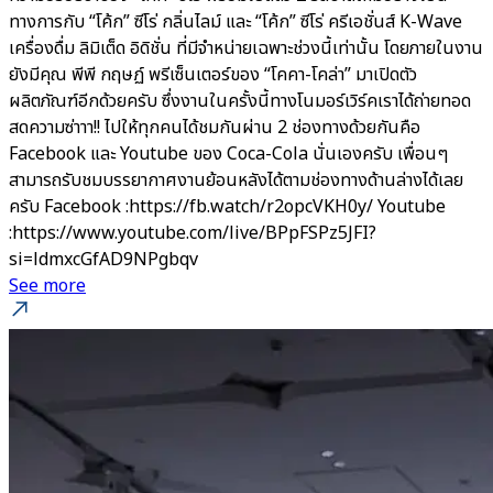
ทางการกับ “โค้ก” ซีโร่ กลิ่นไลม์ และ “โค้ก” ซีโร่ ครีเอชั่นส์ K-Wave
เครื่องดื่ม ลิมิเต็ด อิดิชั่น ที่มีจำหน่ายเฉพาะช่วงนี้เท่านั้น โดยภายในงาน
ยังมีคุณ พีพี กฤษฏ์ พรีเซ็นเตอร์ของ “โคคา-โคล่า” มาเปิดตัว
ผลิตภัณฑ์อีกด้วยครับ ซึ่งงานในครั้งนี้ทางโนมอร์เวิร์คเราได้ถ่ายทอด
สดความซ่าาา!! ไปให้ทุกคนได้ชมกันผ่าน 2 ช่องทางด้วยกันคือ
Facebook และ Youtube ของ Coca-Cola นั่นเองครับ เพื่อนๆ
สามารถรับชมบรรยากาศงานย้อนหลังได้ตามช่องทางด้านล่างได้เลย
ครับ Facebook :https://fb.watch/r2opcVKH0y/ Youtube
:https://www.youtube.com/live/BPpFSPz5JFI?
si=ldmxcGfAD9NPgbqv
See more