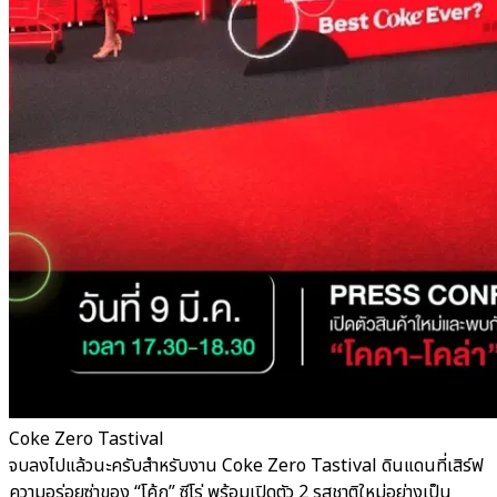
Coke Zero Tastival
จบลงไปแล้วนะครับสำหรับงาน Coke Zero Tastival ดินแดนที่เสิร์ฟ
ความอร่อยซ่าของ “โค้ก” ซีโร่ พร้อมเปิดตัว 2 รสชาติใหม่อย่างเป็น