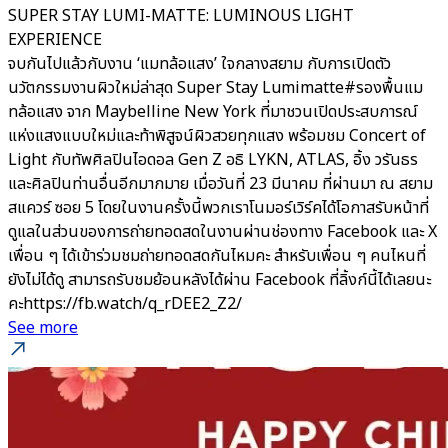
SUPER STAY LUMI-MATTE: LUMINOUS LIGHT
EXPERIENCE
จบกันไปแล้วกับงาน ‘แมทล้อแสง’ ใจกลางสยาม กับการเปิดตัว
นวัตกรรมงานผิวใหม่ล่าสุด Super Stay Lumimatte#รองพื้นแม
ทล้อแสง จาก Maybelline New York ที่มาชวนเปิดประสบการณ์
แห่งแสงแบบใหม่และท้าพิสูจน์ผิวสวยทุกแสง พร้อมชม Concert of
Light กับทัพศิลปินไอดอล Gen Z อธิ LYKN, ATLAS, อิ้ง วรันธร
และศิลปินท่านอื่นอีกมากมาย เมื่อวันที่ 23 มีนาคม ที่ผ่านมา ณ สยาม
สแควร์ ซอย 5 โดยในงานครั้งนี้พวกเราโนมอร์เวิร์คได้โอกาสรับหน้าที่
ดูแลในส่วนของการถ่ายทอดสดในงานผ่านช่องทาง Facebook และ X
เพื่อน ๆ ได้เข้าร่วมชมถ่ายทอดสดกันไหมคะ สำหรับเพื่อน ๆ คนไหนที่
ยังไม่ได้ดู สามารถรับชมย้อนหลังได้ผ่าน Facebook ที่ลิ้งก์นี้ได้เลยนะ
คะhttps://fb.watch/q_rDEE2_Z2/
See more