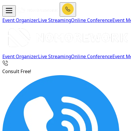
Event Organizer
Live Streaming
Online Conference
Event M
Event Organizer
Live Streaming
Online Conference
Event M
Consult Free!