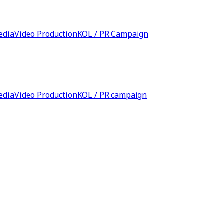
edia
Video Production
KOL / PR Campaign
edia
Video Production
KOL / PR campaign