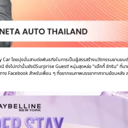
 Car โดยมุ่งมั่นสานต่อพันธกิจในการเป็นผู้สรรสร้างนวัตกรรมยานยนต
่งไปกว่านั้นยังมีSurprise Guest! หนุ่มสุดหล่อ “แจ๊คกี้ จักริน” ที่
ช่องทาง Facebook สำหรับเพื่อน ๆ ที่อยากชมภาพบรรยากาศงานย้อนหลัง 