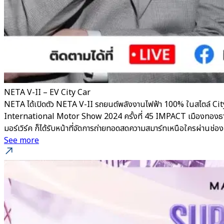
NETA V-II – EV City Car
NETA ได้เปิดตัว NETA V-II รถยนต์พลังงานไฟฟ้า 100% ในสไตล์ City
International Motor Show 2024 ครั้งที่ 45 IMPACT เมืองทองธานี ยิ
มอร์เวิร์ค ก็ได้รับหน้าที่จัดการถ่ายทอดสดความสมาร์ทเหนือใครผ่าน
See more