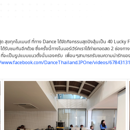
 สุขทุกโมเมนต์ ที่ทาง Dance ได้จัดกิจกรรมสุดปังลุ้นเป็น 40 Luck
านได้รับชมกันอีกด้วย ซึ่งครั้งนี้ทางโนมอร์เวิร์คเราได้ถ่ายทอดสด 2 
เป็นรูปแบบแนวตั้งนั่นเองครับ เพื่อนๆสามารถรับชมความน่ารักของวินน
//www.facebook.com/DanceThailand.IPOne/videos/6784313