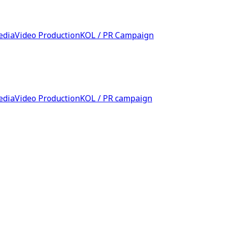
edia
Video Production
KOL / PR Campaign
edia
Video Production
KOL / PR campaign