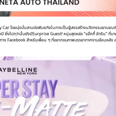
 Car โดยมุ่งมั่นสานต่อพันธกิจในการเป็นผู้สรรสร้างนวัตกรรมยานยนต
่งไปกว่านั้นยังมีSurprise Guest! หนุ่มสุดหล่อ “แจ๊คกี้ จักริน” ที่
ช่องทาง Facebook สำหรับเพื่อน ๆ ที่อยากชมภาพบรรยากาศงานย้อนหลัง 