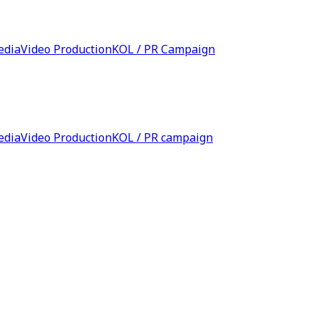
edia
Video Production
KOL / PR Campaign
edia
Video Production
KOL / PR campaign