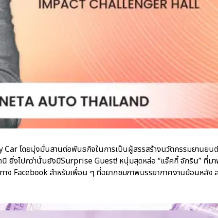
 Car โดยมุ่งมั่นสานต่อพันธกิจในการเป็นผู้สรรสร้างนวัตกรรมยานยนต
่งไปกว่านั้นยังมีSurprise Guest! หนุ่มสุดหล่อ “แจ๊คกี้ จักริน” ที่
ช่องทาง Facebook สำหรับเพื่อน ๆ ที่อยากชมภาพบรรยากาศงานย้อนหลัง 