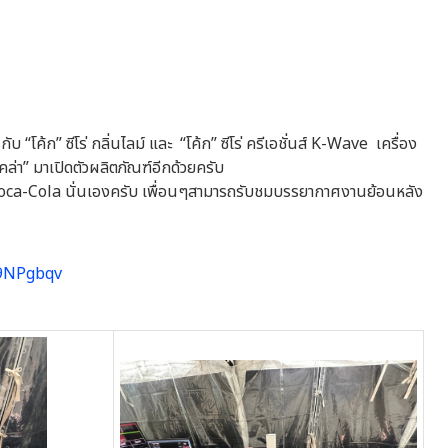
โค้ก” ซีโร่ กลิ่นไลม์ และ “โค้ก” ซีโร่ ครีเอชั่นส์ K-Wave เครื่อง
-โคล่า” มาเปิดตัวผลิตภัณฑ์อีกด้วยครับ
ง Coca-Cola นั่นเองครับ เพื่อนๆสามารถรับชมบรรยากาศงานย้อนหลัง
D9NPgbqv