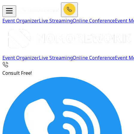
Event Organizer
Live Streaming
Online Conference
Event M
Event Organizer
Live Streaming
Online Conference
Event M
Consult Free!