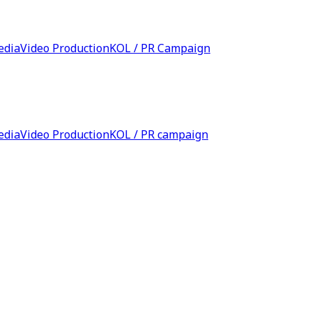
edia
Video Production
KOL / PR Campaign
edia
Video Production
KOL / PR campaign