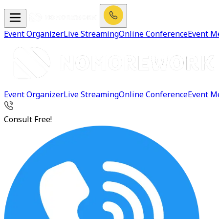
Event Organizer
Live Streaming
Online Conference
Event M
Event Organizer
Live Streaming
Online Conference
Event M
Consult Free!