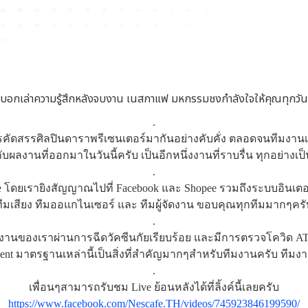
บอกเล่าความรู้สึกหลังจบงาน เนสกาแฟ มหกรรมชงกำลังใจให้คุณทุกวัน
.
ารคัดสรรศิลปินดาราพรีเซนเตอร์มากันอย่างคับคั่ง ตลอดจนทีมงานเ
กๆกับผลงานที่ออกมาในวันนี้ครับ เป็นอีกหนึ่งงานที่ราบรื่น ทุกอย่าง
.
ive โดยเรายิงสัญญาณไปที่ Facebook และ Shopee รวมถึงระบบอินเตอร
ทีมเสียง ทีมออแกไนเซอร์ และ ทีมผู้จัดงาน ขอบคุณทุกทีมมากๆครั
.
ของเราผ่านการฉีดวัคซีนกัยเรียบร้อย และมีการตรวจโควิด ​ATK 
t มาตรฐานเหล่านี้เป็นสิ่งที่สำคัญมากๆสำหรับทีมงานครับ ทีม
.
เพื่อนๆสามารถรับชม Live ย้อนหลังได้ที่ลิ้งค์นี้เลยครับ
https://www.facebook.com/Nescafe.TH/videos/745923846199590/