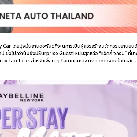
 Car โดยมุ่งมั่นสานต่อพันธกิจในการเป็นผู้สรรสร้างนวัตกรรมยานยนต
่งไปกว่านั้นยังมีSurprise Guest! หนุ่มสุดหล่อ “แจ๊คกี้ จักริน” ที่
ช่องทาง Facebook สำหรับเพื่อน ๆ ที่อยากชมภาพบรรยากาศงานย้อนหลัง 