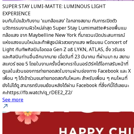
SUPER STAY LUMI-MATTE: LUMINOUS LIGHT
EXPERIENCE
จบกันไปแล้วกับงาน ‘แมทล้อแสง’ ใจกลางสยาม กับการเปิดตัว
นวัตกรรมงานผิวใหม่ล่าสุด Super Stay Lumimatte#รองพื้นแม
ทล้อแสง จาก Maybelline New York ที่มาชวนเปิดประสบการณ์
แห่งแสงแบบใหม่และท้าพิสูจน์ผิวสวยทุกแสง พร้อมชม Concert of
Light กับทัพศิลปินไอดอล Gen Z อธิ LYKN, ATLAS, อิ้ง วรันธร
และศิลปินท่านอื่นอีกมากมาย เมื่อวันที่ 23 มีนาคม ที่ผ่านมา ณ สยาม
สแควร์ ซอย 5 โดยในงานครั้งนี้พวกเราโนมอร์เวิร์คได้โอกาสรับหน้าที่
ดูแลในส่วนของการถ่ายทอดสดในงานผ่านช่องทาง Facebook และ X
เพื่อน ๆ ได้เข้าร่วมชมถ่ายทอดสดกันไหมคะ สำหรับเพื่อน ๆ คนไหนที่
ยังไม่ได้ดู สามารถรับชมย้อนหลังได้ผ่าน Facebook ที่ลิ้งก์นี้ได้เลยนะ
คะhttps://fb.watch/q_rDEE2_Z2/
See more