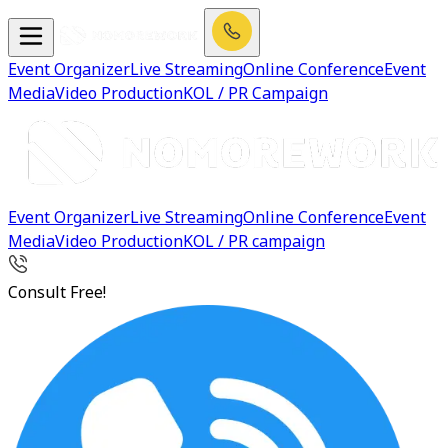
Event Organizer
Live Streaming
Online Conference
Event
Media
Video Production
KOL / PR Campaign
Event Organizer
Live Streaming
Online Conference
Event
Media
Video Production
KOL / PR campaign
Consult Free!