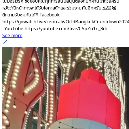
โนมอร์เวิร์ค ขอขอบคุณทุกการสนับสนุนตลอดปีที่ผ่านมาด้วยครับ
หวังว่าปีหน้าทางจะได้รับโอกาสดีๆและร่วมงานกันอีกครับ 🙏🏻🥰 .
ติดตามรับชมกันได้ที่ Facebook
https://gowatch.live/centralwOrldBangkokCountdown202
. YouTube https://youtube.com/live/C5pZu1n_8dc
See more