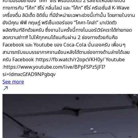
ความอร่อยซ่าของ “โค้ก” ซีโร่ พร้อมเปิดตัว 2 รสชาติใหม่อย่างเป็น
ทางการกับ “โค้ก” ซีโร่ กลิ่นไลม์ และ “โค้ก” ซีโร่ ครีเอชั่นส์ K-Wave
เครื่องดื่ม ลิมิเต็ด อิดิชั่น ที่มีจำหน่ายเฉพาะช่วงนี้เท่านั้น โดยภายในงาน
ยังมีคุณ พีพี กฤษฏ์ พรีเซ็นเตอร์ของ “โคคา-โคล่า” มาเปิดตัว
ผลิตภัณฑ์อีกด้วยครับ ซึ่งงานในครั้งนี้ทางโนมอร์เวิร์คเราได้ถ่ายทอด
สดความซ่าาา!! ไปให้ทุกคนได้ชมกันผ่าน 2 ช่องทางด้วยกันคือ
Facebook และ Youtube ของ Coca-Cola นั่นเองครับ เพื่อนๆ
สามารถรับชมบรรยากาศงานย้อนหลังได้ตามช่องทางด้านล่างได้เลย
ครับ Facebook :https://fb.watch/r2opcVKH0y/ Youtube
:https://www.youtube.com/live/BPpFSPz5JFI?
si=ldmxcGfAD9NPgbqv
See more