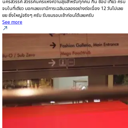
นครสวรรค์ สวรรค์นครแห่งความสุขสำหรับทุกคน กิน ช้อป เที่ยว ครบ
จบในที่เดียว บอกเลยเขามีการเฉลิมฉลองอย่างต่อเนื่อง 12 วันไปเลย
ยย ยิ่งใหญ่จริงๆ ครับ รับชมรอบเช้าก่อนได้เลยครับ
See more