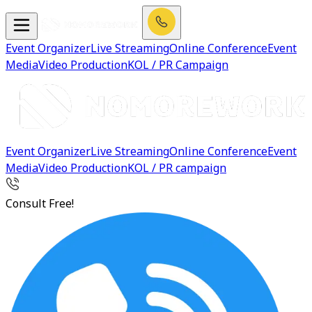
Event Organizer
Live Streaming
Online Conference
Event
Media
Video Production
KOL / PR Campaign
Event Organizer
Live Streaming
Online Conference
Event
Media
Video Production
KOL / PR campaign
Consult Free!