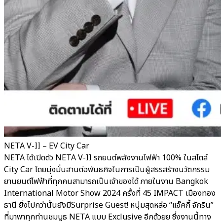
NETA V-II – EV City Car
NETA ได้เปิดตัว NETA V-II รถยนต์พลังงานไฟฟ้า 100% ในสไตล์
City Car โดยมุ่งมั่นสานต่อพันธกิจในการเป็นผู้สรรสร้างนวัตกรรม
ยานยนต์ไฟฟ้าที่ทุกคนสามารถเป็นเจ้าของได้ ภายในงาน Bangkok
International Motor Show 2024 ครั้งที่ 45 IMPACT เมืองทอง
ธานี ยิ่งไปกว่านั้นยังมีSurprise Guest! หนุ่มสุดหล่อ “แจ๊คกี้ จักริน”
ที่มาพาทุกท่านชมบูธ NETA แบบ Exclusive อีกด้วยย ซึ่งงานนี้ทาง