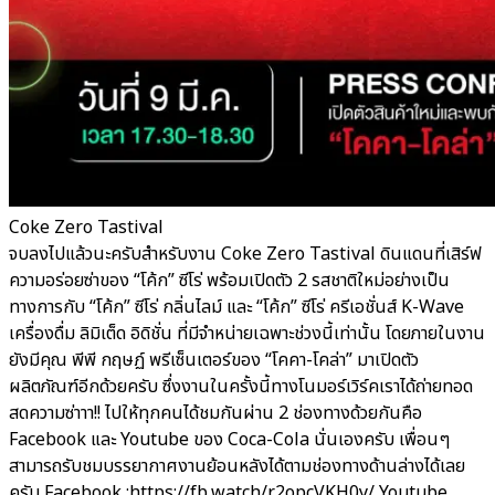
Coke Zero Tastival
จบลงไปแล้วนะครับสำหรับงาน Coke Zero Tastival ดินแดนที่เสิร์ฟ
ความอร่อยซ่าของ “โค้ก” ซีโร่ พร้อมเปิดตัว 2 รสชาติใหม่อย่างเป็น
ทางการกับ “โค้ก” ซีโร่ กลิ่นไลม์ และ “โค้ก” ซีโร่ ครีเอชั่นส์ K-Wave
เครื่องดื่ม ลิมิเต็ด อิดิชั่น ที่มีจำหน่ายเฉพาะช่วงนี้เท่านั้น โดยภายในงาน
ยังมีคุณ พีพี กฤษฏ์ พรีเซ็นเตอร์ของ “โคคา-โคล่า” มาเปิดตัว
ผลิตภัณฑ์อีกด้วยครับ ซึ่งงานในครั้งนี้ทางโนมอร์เวิร์คเราได้ถ่ายทอด
สดความซ่าาา!! ไปให้ทุกคนได้ชมกันผ่าน 2 ช่องทางด้วยกันคือ
Facebook และ Youtube ของ Coca-Cola นั่นเองครับ เพื่อนๆ
สามารถรับชมบรรยากาศงานย้อนหลังได้ตามช่องทางด้านล่างได้เลย
ครับ Facebook :https://fb.watch/r2opcVKH0y/ Youtube