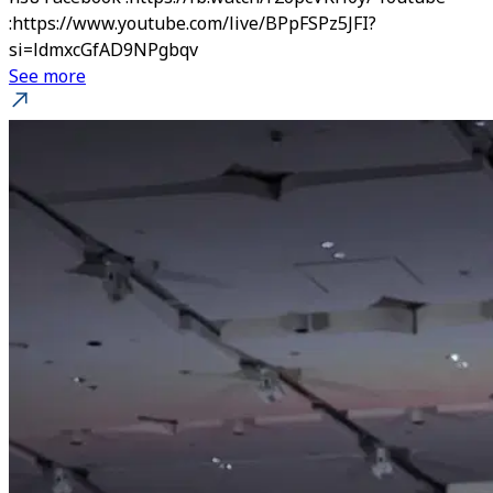
:https://www.youtube.com/live/BPpFSPz5JFI?
si=ldmxcGfAD9NPgbqv
See more