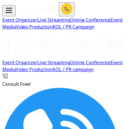
Event Organizer
Live Streaming
Online Conference
Event
Media
Video Production
KOL / PR Campaign
Event Organizer
Live Streaming
Online Conference
Event
Media
Video Production
KOL / PR campaign
Consult Free!