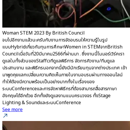
Woman STEM 2023 By British Council
จบไปอีกงานแล้วนะครับกับงานการจัดอบรมให้ความรู้ในรูป
แบบHybridเกี่ยวกับทุนการศึกษาWomen in STEMจากBritish
Councilเมื่อวันที่20มีนาคม2566ที่ผ่านมา . ซึ่งงานนี้โนมอร์เวิร์คเรา
ดูแลในทั้งส่วนของStaffเวทีดูแลพิธีการ จัดการคิวงาน/ทีมดูแล
ประสานงาน และพิธีกรนอกจากนี้ยังมีนักเรียนทุนจากต่างประเทศ เข้า
มาพูดคุยแลกเปลี่ยนความคิดเห็นภายในงานอบรมผ่านทางออนไลน์
ทำให้ต้องมีความพร้อมเป็นอย่างมากทั้งในเรื่องของ
ระบบConferenceและการจัดหาพิธีกรที่ต้องสามารถสื่อสารภาษา
อังกฤษได้อีกด้วย อีกทั้งยังดูแลงานแบบครบวงจร ทั้งStage
Lighting & SoundและระบบConference
See more