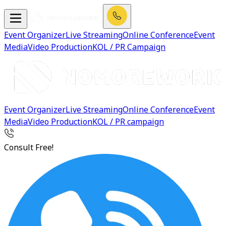
Event Organizer
Live Streaming
Online Conference
Event
Media
Video Production
KOL / PR Campaign
Event Organizer
Live Streaming
Online Conference
Event
Media
Video Production
KOL / PR campaign
Consult Free!