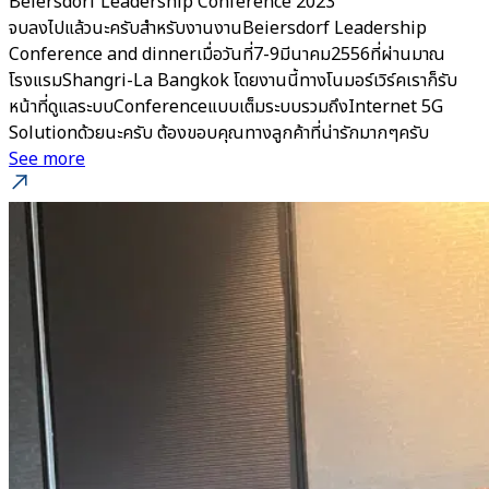
Beiersdorf Leadership Conference 2023
จบลงไปแล้วนะครับสำหรับงานงานBeiersdorf Leadership
Conference and dinnerเมื่อวันที่7-9มีนาคม2556ที่ผ่านมาณ
โรงแรมShangri-La Bangkok โดยงานนี้ทางโนมอร์เวิร์คเราก็รับ
หน้าที่ดูแลระบบConferenceแบบเต็มระบบรวมถึงInternet 5G
Solutionด้วยนะครับ ต้องขอบคุณทางลูกค้าที่น่ารักมากๆครับ
See more