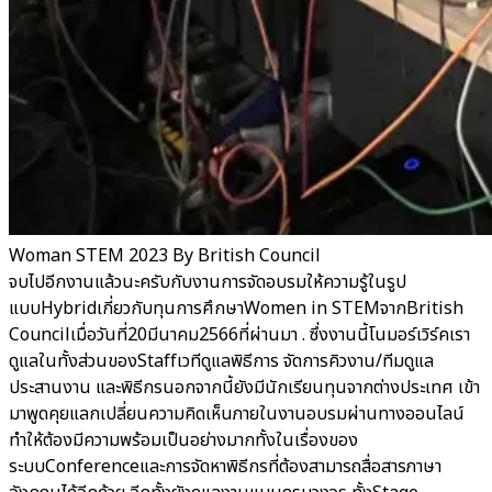
Woman STEM 2023 By British Council
จบไปอีกงานแล้วนะครับกับงานการจัดอบรมให้ความรู้ในรูป
แบบHybridเกี่ยวกับทุนการศึกษาWomen in STEMจากBritish
Councilเมื่อวันที่20มีนาคม2566ที่ผ่านมา . ซึ่งงานนี้โนมอร์เวิร์คเรา
ดูแลในทั้งส่วนของStaffเวทีดูแลพิธีการ จัดการคิวงาน/ทีมดูแล
ประสานงาน และพิธีกรนอกจากนี้ยังมีนักเรียนทุนจากต่างประเทศ เข้า
มาพูดคุยแลกเปลี่ยนความคิดเห็นภายในงานอบรมผ่านทางออนไลน์
ทำให้ต้องมีความพร้อมเป็นอย่างมากทั้งในเรื่องของ
ระบบConferenceและการจัดหาพิธีกรที่ต้องสามารถสื่อสารภาษา