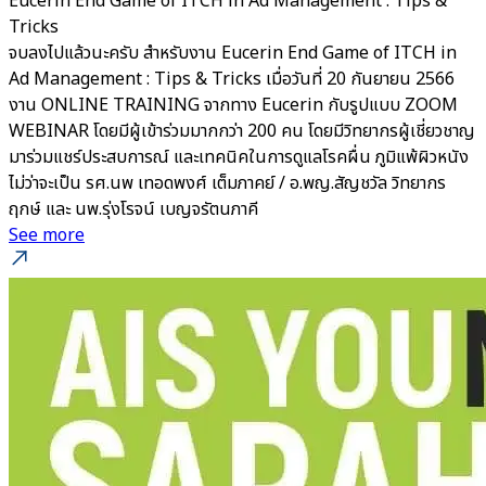
Eucerin End Game of ITCH in Ad Management : Tips &
Tricks
จบลงไปแล้วนะครับ สำหรับงาน Eucerin End Game of ITCH in
Ad Management : Tips & Tricks เมื่อวันที่ 20 กันยายน 2566
งาน ONLINE TRAINING จากทาง Eucerin กับรูปแบบ ZOOM
WEBINAR โดยมีผู้เข้าร่วมมากกว่า 200 คน โดยมีวิทยากรผู้เชี่ยวชาญ
มาร่วมแชร์ประสบการณ์ และเทคนิคในการดูแลโรคผื่น ภูมิแพ้ผิวหนัง
ไม่ว่าจะเป็น รศ.นพ เทอดพงศ์ เต็มภาคย์ / อ.พญ.สัญชวัล วิทยากร
ฤกษ์ และ นพ.รุ่งโรจน์ เบญจรัตนภาคี
See more