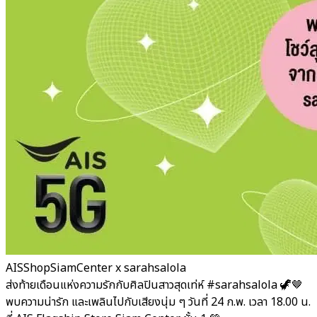
AISShopSiamCenter x sarahsalola
ส่งท้ายเดือนแห่งความรักกับศิลปินสาวสุดเท่ห์ #sarahsalola 🦖🤎
พบความน่ารัก และเพลินไปกับเสียงนุ่ม ๆ วันที่ 24 ก.พ. เวลา 18.00 น.