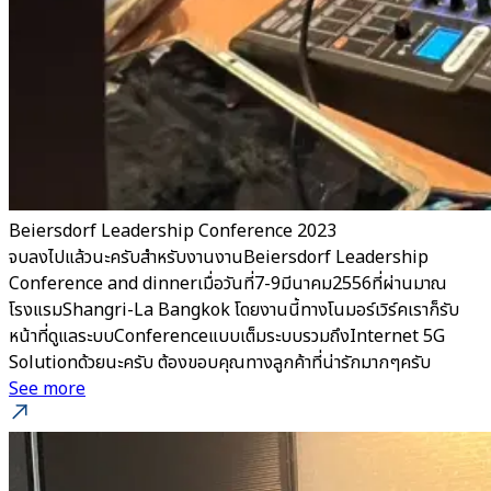
Beiersdorf Leadership Conference 2023
จบลงไปแล้วนะครับสำหรับงานงานBeiersdorf Leadership
Conference and dinnerเมื่อวันที่7-9มีนาคม2556ที่ผ่านมาณ
โรงแรมShangri-La Bangkok โดยงานนี้ทางโนมอร์เวิร์คเราก็รับ
หน้าที่ดูแลระบบConferenceแบบเต็มระบบรวมถึงInternet 5G
Solutionด้วยนะครับ ต้องขอบคุณทางลูกค้าที่น่ารักมากๆครับ
See more