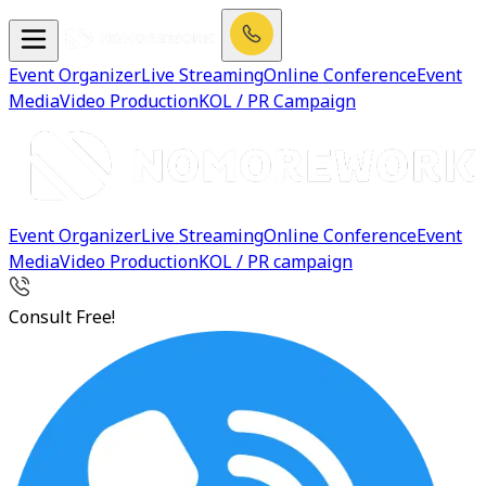
Event Organizer
Live Streaming
Online Conference
Event
Media
Video Production
KOL / PR Campaign
Event Organizer
Live Streaming
Online Conference
Event
Media
Video Production
KOL / PR campaign
Consult Free!