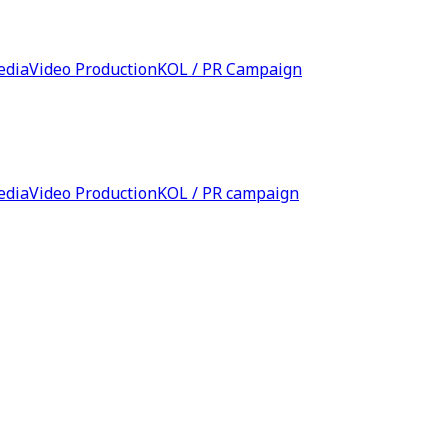
edia
Video Production
KOL / PR Campaign
edia
Video Production
KOL / PR campaign