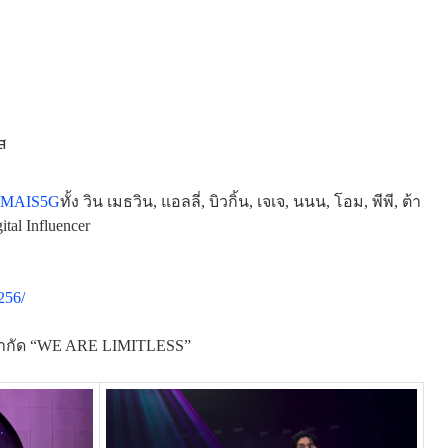
ส
MAIS5G
ทั้ง วิน เมธวิน, แอลลี่, บิวกิ้น, เจเจ, นนน, โอม, พีพี, ต้า
al Influencer
256/
ขีดจำกัด “WE ARE LIMITLESS”