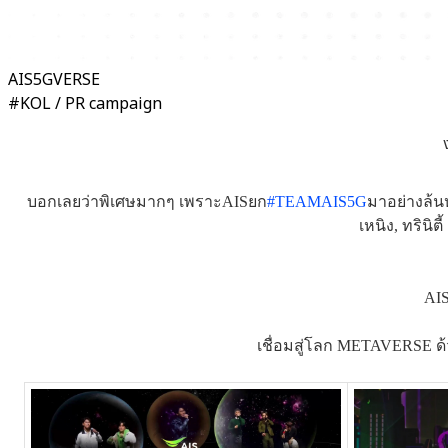
AIS5GVERSE
#KOL / PR campaign
บอกเลยว่าพิเศษมากๆ เพราะAISยก
#TEAMAIS5G
มาอย่างล้น
เหนิง, ทรินิ
AIS
เชื่อมสู่โลก METAVERSE ด้ว