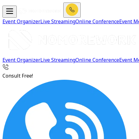
Event Organizer
Live Streaming
Online Conference
Event M
Event Organizer
Live Streaming
Online Conference
Event M
Consult Free!