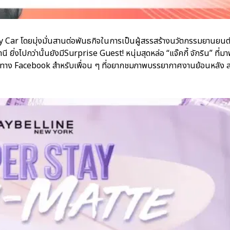
 Car โดยมุ่งมั่นสานต่อพันธกิจในการเป็นผู้สรรสร้างนวัตกรรมยานยนต
่งไปกว่านั้นยังมีSurprise Guest! หนุ่มสุดหล่อ “แจ๊คกี้ จักริน” ที่
ช่องทาง Facebook สำหรับเพื่อน ๆ ที่อยากชมภาพบรรยากาศงานย้อนหลัง 