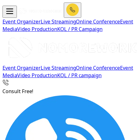
Event Organizer
Live Streaming
Online Conference
Event
Media
Video Production
KOL / PR Campaign
Event Organizer
Live Streaming
Online Conference
Event
Media
Video Production
KOL / PR campaign
Consult Free!