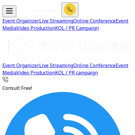
Event Organizer
Live Streaming
Online Conference
Event
Media
Video Production
KOL / PR Campaign
Event Organizer
Live Streaming
Online Conference
Event
Media
Video Production
KOL / PR campaign
Consult Free!