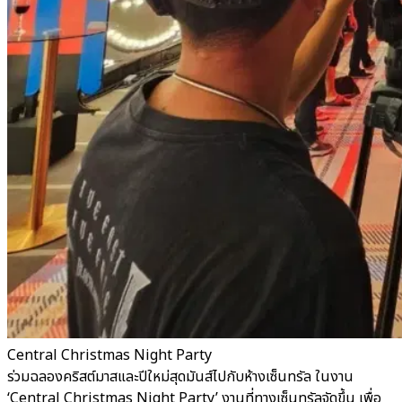
Central Christmas Night Party
ร่วมฉลองคริสต์มาสและปีใหม่สุดมันส์ไปกับห้างเซ็นทรัล ในงาน
‘Central Christmas Night Party’ งานที่ทางเซ็นทรัลจัดขึ้น เพื่อ