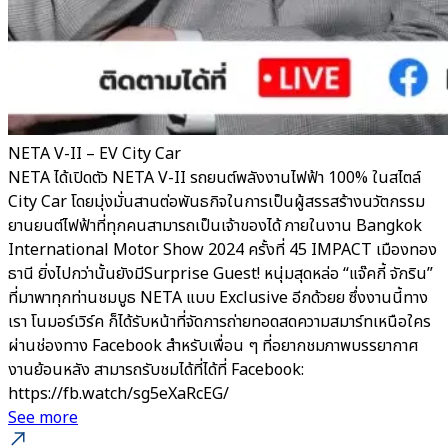
NETA V-II – EV City Car
NETA ได้เปิดตัว NETA V-II รถยนต์พลังงานไฟฟ้า 100% ในสไตล์
City Car โดยมุ่งมั่นสานต่อพันธกิจในการเป็นผู้สรรสร้างนวัตกรรม
ยานยนต์ไฟฟ้าที่ทุกคนสามารถเป็นเจ้าของได้ ภายในงาน Bangkok
International Motor Show 2024 ครั้งที่ 45 IMPACT เมืองทอง
ธานี ยิ่งไปกว่านั้นยังมีSurprise Guest! หนุ่มสุดหล่อ “แจ๊คกี้ จักริน”
ที่มาพาทุกท่านชมบูธ NETA แบบ Exclusive อีกด้วยย ซึ่งงานนี้ทาง
เรา โนมอร์เวิร์ค ก็ได้รับหน้าที่จัดการถ่ายทอดสดความสมาร์ทเหนือใคร
ผ่านช่องทาง Facebook สำหรับเพื่อน ๆ ที่อยากชมภาพบรรยากาศ
งานย้อนหลัง สามารถรับชมได้ที่ได้ที่ Facebook:
https://fb.watch/sg5eXaRcEG/
See more