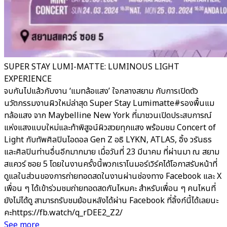
SUPER STAY LUMI-MATTE: LUMINOUS LIGHT
EXPERIENCE
จบกันไปแล้วกับงาน ‘แมทล้อแสง’ ใจกลางสยาม กับการเปิดตัว
นวัตกรรมงานผิวใหม่ล่าสุด Super Stay Lumimatte#รองพื้นแม
ทล้อแสง จาก Maybelline New York ที่มาชวนเปิดประสบการณ์
แห่งแสงแบบใหม่และท้าพิสูจน์ผิวสวยทุกแสง พร้อมชม Concert of
Light กับทัพศิลปินไอดอล Gen Z อธิ LYKN, ATLAS, อิ้ง วรันธร
และศิลปินท่านอื่นอีกมากมาย เมื่อวันที่ 23 มีนาคม ที่ผ่านมา ณ สยาม
สแควร์ ซอย 5 โดยในงานครั้งนี้พวกเราโนมอร์เวิร์คได้โอกาสรับหน้าที่
ดูแลในส่วนของการถ่ายทอดสดในงานผ่านช่องทาง Facebook และ X
เพื่อน ๆ ได้เข้าร่วมชมถ่ายทอดสดกันไหมคะ สำหรับเพื่อน ๆ คนไหนที่
ยังไม่ได้ดู สามารถรับชมย้อนหลังได้ผ่าน Facebook ที่ลิ้งก์นี้ได้เลยนะ
คะhttps://fb.watch/q_rDEE2_Z2/
See more