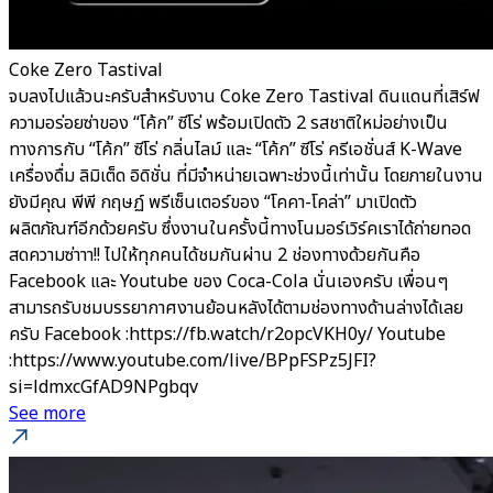
Coke Zero Tastival
จบลงไปแล้วนะครับสำหรับงาน Coke Zero Tastival ดินแดนที่เสิร์ฟ
ความอร่อยซ่าของ “โค้ก” ซีโร่ พร้อมเปิดตัว 2 รสชาติใหม่อย่างเป็น
ทางการกับ “โค้ก” ซีโร่ กลิ่นไลม์ และ “โค้ก” ซีโร่ ครีเอชั่นส์ K-Wave
เครื่องดื่ม ลิมิเต็ด อิดิชั่น ที่มีจำหน่ายเฉพาะช่วงนี้เท่านั้น โดยภายในงาน
ยังมีคุณ พีพี กฤษฏ์ พรีเซ็นเตอร์ของ “โคคา-โคล่า” มาเปิดตัว
ผลิตภัณฑ์อีกด้วยครับ ซึ่งงานในครั้งนี้ทางโนมอร์เวิร์คเราได้ถ่ายทอด
สดความซ่าาา!! ไปให้ทุกคนได้ชมกันผ่าน 2 ช่องทางด้วยกันคือ
Facebook และ Youtube ของ Coca-Cola นั่นเองครับ เพื่อนๆ
สามารถรับชมบรรยากาศงานย้อนหลังได้ตามช่องทางด้านล่างได้เลย
ครับ Facebook :https://fb.watch/r2opcVKH0y/ Youtube
:https://www.youtube.com/live/BPpFSPz5JFI?
si=ldmxcGfAD9NPgbqv
See more