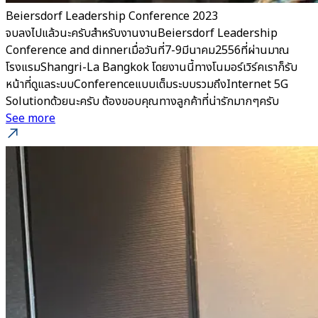
Beiersdorf Leadership Conference 2023
จบลงไปแล้วนะครับสำหรับงานงานBeiersdorf Leadership
Conference and dinnerเมื่อวันที่7-9มีนาคม2556ที่ผ่านมาณ
โรงแรมShangri-La Bangkok โดยงานนี้ทางโนมอร์เวิร์คเราก็รับ
หน้าที่ดูแลระบบConferenceแบบเต็มระบบรวมถึงInternet 5G
Solutionด้วยนะครับ ต้องขอบคุณทางลูกค้าที่น่ารักมากๆครับ
See more