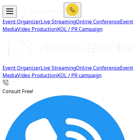
Event Organizer
Live Streaming
Online Conference
Event
Media
Video Production
KOL / PR Campaign
Event Organizer
Live Streaming
Online Conference
Event
Media
Video Production
KOL / PR campaign
Consult Free!