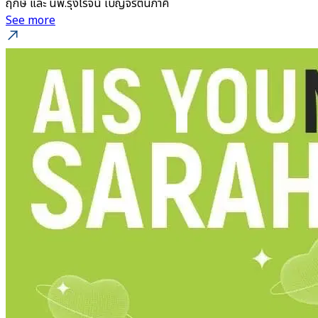
ฤกษ์ และ นพ.รุ่งโรจน์ เบญจรัตนภาคี
See more